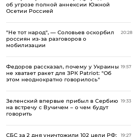
об угрозе полной аннексии Южной
Осетии Россией
​"Не тот народ", — Соловьев оскорбил
20:28
россиян из-за разговоров о
мобилизации
Федоров рассказал, почему у Украины
19:57
не хватает ракет для ЗРК Patriot: "Об
этом неоднократно говорилось"
Зеленский впервые прибыл в Сербию
19:33
на встречу с Вучичем – о чем будут
говорить
СБС за 2 дня уничтожили 102 цели РФ:
19:27