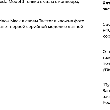
sla Model 3 только вышла с конвеера,
Ял
эк
 Илон Маск в своем Twitter выложил фото
СБС
танет первой серийной моделью данной
РФ:
кор
От 
тяж
поч
уга
"Пу
Зап
взя
Рос