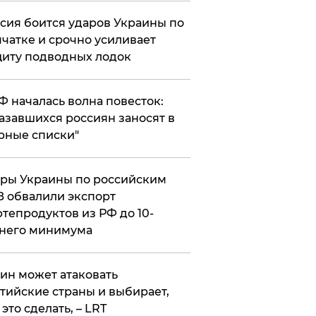
сия боится ударов Украины по
чатке и срочно усиливает
иту подводных лодок
РФ началась волна повесток:
азавшихся россиян заносят в
рные списки"
ры Украины по российским
 обвалили экспорт
тепродуктов из РФ до 10-
него минимума
ин может атаковать
тийские страны и выбирает,
 это сделать, – LRT