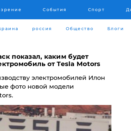
озрение
События
Спорт
Д
краина
россия
Общество
Блоги
аск показал, каким будет
ктромобиль от Tesla Motors
изводству электромобилей Илон
ые фото новой модели
ors.