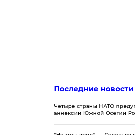
Последние новости
Четыре страны НАТО преду
аннексии Южной Осетии Р
​"Не тот народ", — Соловьев