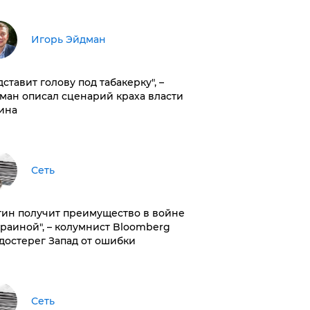
Игорь Эйдман
дставит голову под табакерку", –
ман описал сценарий краха власти
ина
Сеть
тин получит преимущество в войне
краиной", – колумнист Bloomberg
достерег Запад от ошибки
Сеть