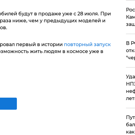
Рос
обилей будут в продаже уже с 28 июля. При
Кам
а раза ниже, чем у предыдущих моделей и
защ
ов.
​В 
ровал первый в истории
повторный запуск
отк
озможность жить людям в космосе уже в
"че
Уда
НПЗ
неф
лет
Пут
бал
как