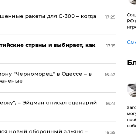
Соц
шенные ракеты для С-300 – когда
17:25
РФ 
игр
См
тийские страны и выбирает, как
17:15
Б
иону "Черноморец" в Одессе – в
16:42
раненые
керку", – Эйдман описал сценарий
16:41
Заг
мог
поо
соб
ся новый оборонный альянс –
16:35