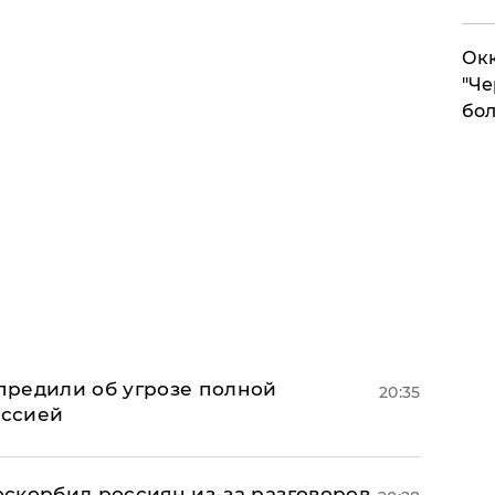
Окк
"Че
бол
предили об угрозе полной
20:35
оссией
 оскорбил россиян из-за разговоров