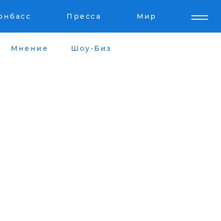
онбасс
Пресса
Мир
Мнение
Шоу-Биз