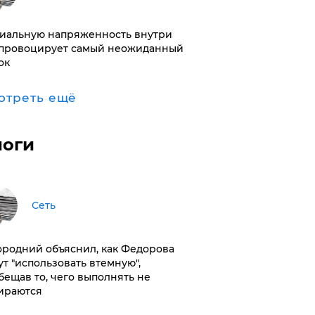
иальную напряженность внутри
провоцирует самый неожиданный
ок
отреть ещё
логи
Сеть
ородний объяснил, как Федорова
ут "использовать втемную",
бещав то, чего выполнять не
ираются