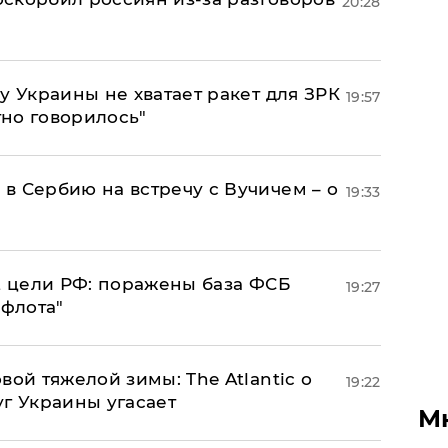
20:28
у Украины не хватает ракет для ЗРК
19:57
тно говорилось"
в Сербию на встречу с Вучичем – о
19:33
2 цели РФ: поражены база ФСБ
19:27
 флота"
вой тяжелой зимы: The Atlantic о
19:22
г Украины угасает
М