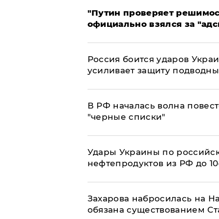
"Путин проверяет решимост
официально взялся за "адс
Россия боится ударов Укра
усиливает защиту подводны
​В РФ началась волна повест
"черные списки"
Удары Украины по российс
нефтепродуктов из РФ до 1
​Захарова набросилась на Н
обязана существованием Ст