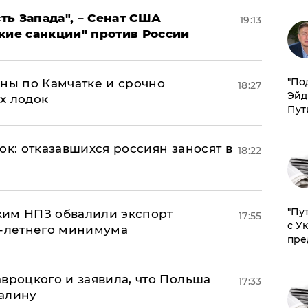
ь Запада", – Сенат США
19:13
кие санкции" против России
​"По
ины по Камчатке и срочно
18:27
Эйд
х лодок
Пут
ок: отказавшихся россиян заносят в
18:22
"Пу
ким НПЗ обвалили экспорт
17:55
с У
0-летнего минимума
пре
авроцкого и заявила, что Польша
17:33
алину