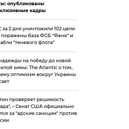
ты: опубликованы
склюзивные кадры
 за 2 дня уничтожили 102 цели
 поражены база ФСБ "Феня" и
абли "теневого флота"
надежды на победу до новой
елой зимы: The Atlantic о том,
ему оптимизм вокруг Украины
сает
тин проверяет решимость
ада", – Сенат США официально
лся за "адские санкции" против
сии