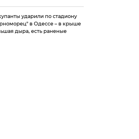
упанты ударили по стадиону
рноморец" в Одессе – в крыше
ьшая дыра, есть раненые