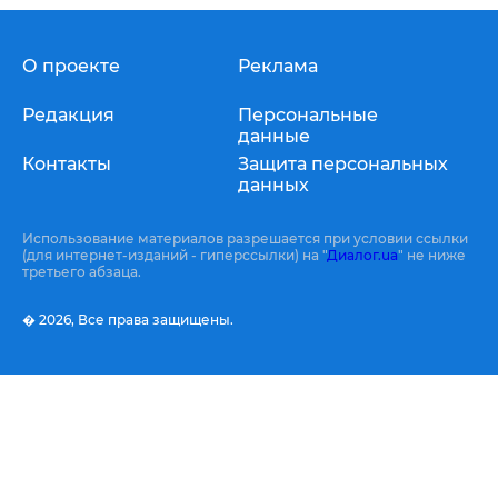
О проекте
Реклама
Редакция
Персональные
данные
Контакты
Защита персональных
данных
Использование материалов разрешается при условии ссылки
(для интернет-изданий - гиперссылки) на "
Диалог.ua
" не ниже
третьего абзаца.
� 2026,
Все права защищены.