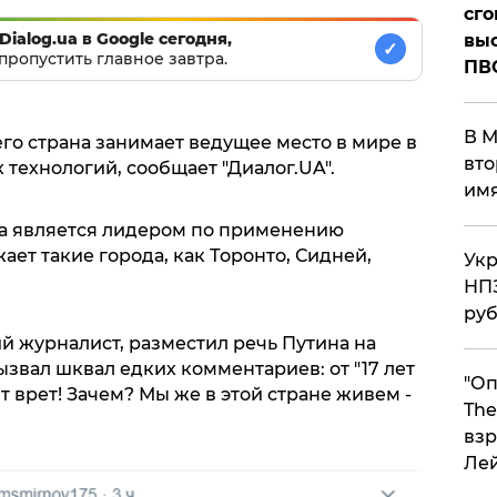
сго
Dialog.ua в Google сегодня,
выс
✓
пропустить главное завтра.
ПВ
В М
его страна занимает ведущее место в мире в
вто
технологий, сообщает "Диалог.UA".
им
ква является лидером по применению
ет такие города, как Торонто, Сидней,
Укр
НПЗ
ру
 журналист, разместил речь Путина на
вызвал шквал едких комментариев: от "17 лет
"Оп
нт врет! Зачем? Мы же в этой стране живем -
The
взр
Ле