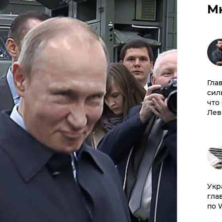
М
Гла
сил
что
Лев
​Ук
гла
по 