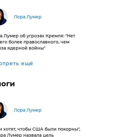
​Лора Лумер
а Лумер об угрозах Кремля: "Нет
его более православного, чем
оза ядерной войны"
отреть ещё
логи
​Лора Лумер
и хотят, чтобы США были покорны",
ора Лумер назвала цель