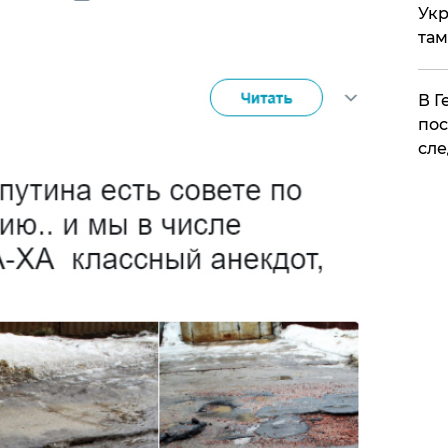
Укр
там
​В 
пос
сле