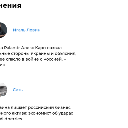
нения
Игаль Левин
ва Palantir Алекс Карп назвал
ьные стороны Украины и объяснил,
 ее спасло в войне с Россией, –
ин
Сеть
раина лишает российский бизнес
вного актива: экономист об ударах
Wildberries