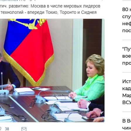
80 
спу
неф
пос
​"П
вое
про
​Ис
кад
Мар
ВС
В В
чин