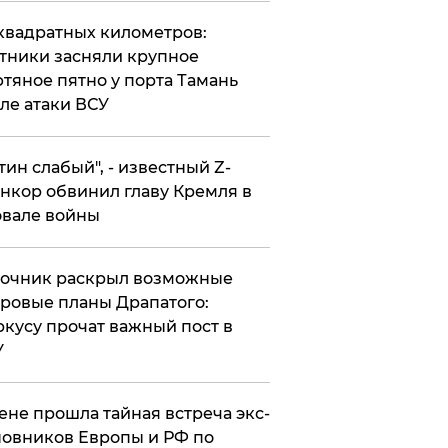
квадратных километров:
тники засняли крупное
тяное пятно у порта Тамань
ле атаки ВСУ
утин слабый", - известный Z-
нкор обвинил главу Кремля в
вале войны
точник раскрыл возможные
ровые планы Драпатого:
кусу прочат важный пост в
У
ене прошла тайная встреча экс-
овников Европы и РФ по