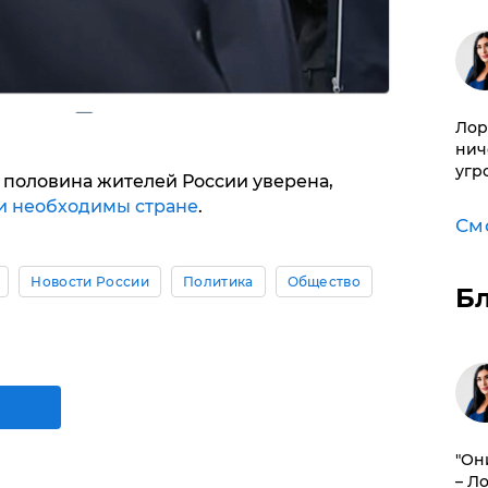
Лор
нич
угр
о половина жителей России уверена,
и необходимы стране
.
См
Новости России
Политика
Общество
Б
"Он
– Л