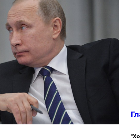
Гл
​"Х