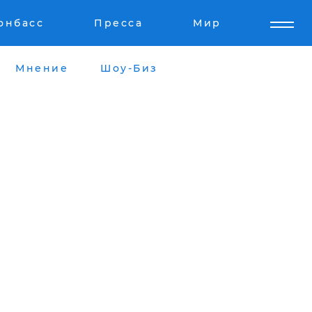
онбасс
Пресса
Мир
Мнение
Шоу-Биз