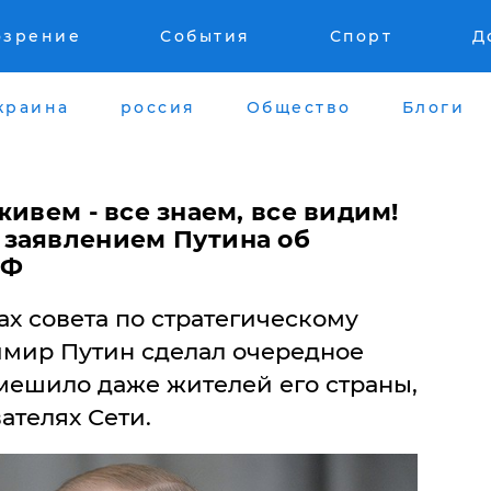
озрение
События
Спорт
Д
краина
россия
Общество
Блоги
живем - все знаем, все видим!
заявлением Путина об
РФ
ах совета по стратегическому
мир Путин сделал очередное
смешило даже жителей его страны,
ателях Сети.