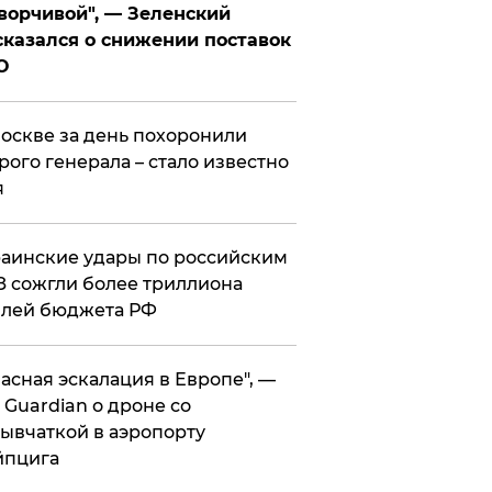
ворчивой", — Зеленский
казался о снижении поставок
О
оскве за день похоронили
рого генерала – стало известно
я
аинские удары по российским
 сожгли более триллиона
блей бюджета РФ
асная эскалация в Европе", —
 Guardian о дроне со
ывчаткой в аэропорту
йпцига