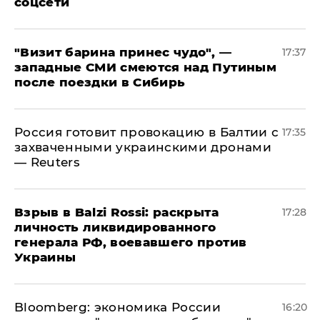
соцсети
"Визит барина принес чудо", —
17:37
западные СМИ смеются над Путиным
после поездки в Сибирь
​Россия готовит провокацию в Балтии с
17:35
захваченными украинскими дронами
— Reuters
​Взрыв в Balzi Rossi: раскрыта
17:28
личность ликвидированного
генерала РФ, воевавшего против
Украины
Bloomberg: экономика России
16:20