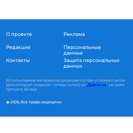
О проекте
Реклама
Редакция
Персональные
данные
Контакты
Защита персональных
данных
Использование материалов разрешается при условии ссылки
(для интернет-изданий - гиперссылки) на "
Диалог.ua
" не ниже
третьего абзаца.
� 2026,
Все права защищены.