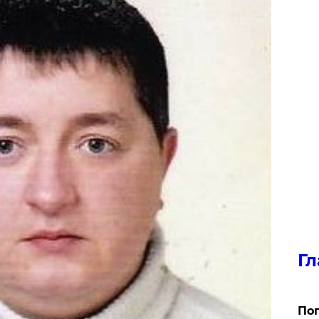
Гл
Поп