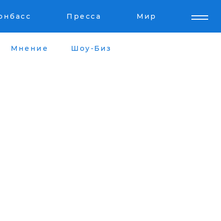
онбасс
Пресса
Мир
Мнение
Шоу-Биз