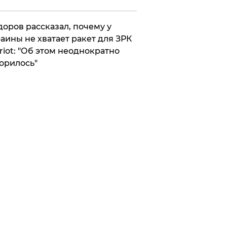
оров рассказал, почему у
аины не хватает ракет для ЗРК
riot: "Об этом неоднократно
орилось"