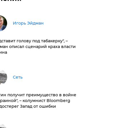
Игорь Эйдман
дставит голову под табакерку", –
ман описал сценарий краха власти
ина
Сеть
тин получит преимущество в войне
краиной", – колумнист Bloomberg
достерег Запад от ошибки