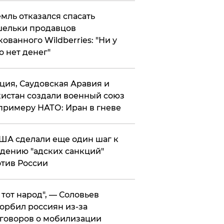
мль отказался спасать
ельки продавцов
кованного Wildberries: "Ни у
о нет денег"
ция, Саудовская Аравия и
истан создали военный союз
примеру НАТО: Иран в гневе
ША сделали еще один шаг к
дению "адских санкций"
тив России
е тот народ", — Соловьев
орбил россиян из-за
говоров о мобилизации