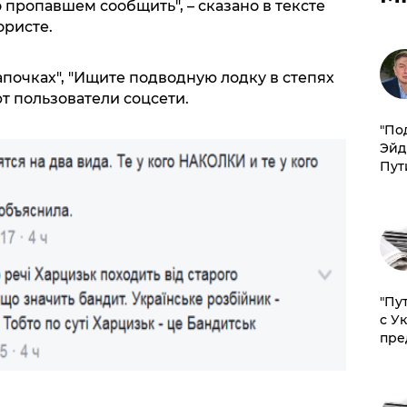
о пропавшем сообщить", – сказано в тексте
ристе.
тапочках", "Ищите подводную лодку в степях
т пользователи соцсети.
​"По
Эйд
Пут
"Пу
с У
пре