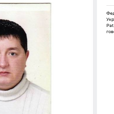
Фед
Укр
Pat
гов