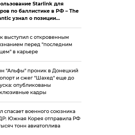
ользование Starlink для
ров по баллистике в РФ – The
antic узнал о позиции
знесмена
к выступил с откровенным
знанием перед "последним
цем" в карьере
н "Альфы" проник в Донецкий
опорт и сжег "Шахед" еще до
уска: опубликованы
склюзивные кадры
ул спасает военного союзника
Р: Южная Корея отправила РФ
тысяч тонн авиатоплива