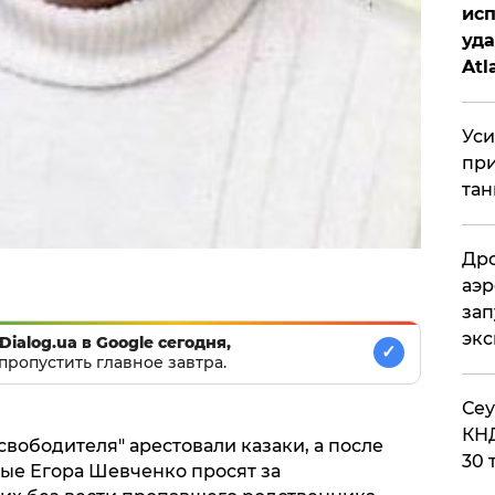
исп
уда
Atl
би
Уси
при
тан
Дро
аэр
зап
эк
Dialog.ua в Google сегодня,
✓
пропустить главное завтра.
​Се
КНД
свободителя" арестовали казаки, а после
30 
ные Егора Шевченко просят за