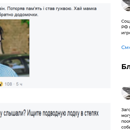
Соц
РФ 
игр
См
Б
Заг
мог
поо
соб