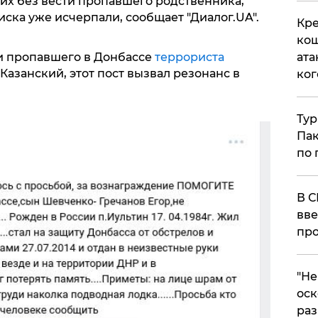
их без вести пропавшего родственника,
иска уже исчерпали, сообщает "Диалог.UA".
Кре
кош
и пропавшего в Донбассе
террориста
ата
азанский, этот пост вызвал резонанс в
ког
Тур
Пак
по 
В С
вве
про
​"Н
оск
раз