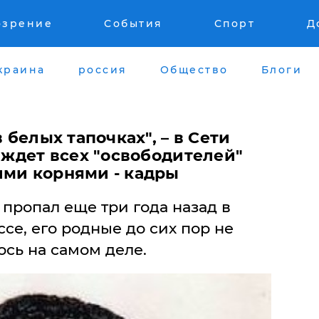
озрение
События
Спорт
Д
краина
россия
Общество
Блоги
в белых тапочках", – в Сети
о ждет всех "освободителей"
ими корнями - кадры
пропал еще три года назад в
е, его родные до сих пор не
ось на самом деле.