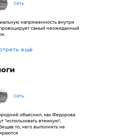
Сеть
иальную напряженность внутри
провоцирует самый неожиданный
ок
отреть ещё
логи
Сеть
ородний объяснил, как Федорова
ут "использовать втемную",
бещав то, чего выполнять не
ираются