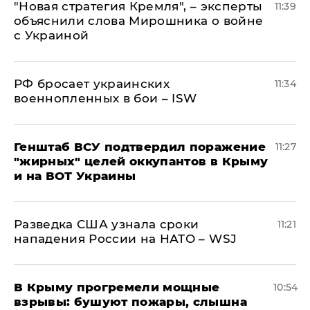
"Новая стратегия Кремля", – эксперты
11:39
объяснили слова Мирошника о войне
с Украиной
РФ бросает украинских
11:34
военнопленных в бои – ISW
Генштаб ВСУ подтвердил поражение
11:27
"жирных" целей оккупантов в Крыму
и на ВОТ Украины
Разведка США узнала сроки
11:21
нападения России на НАТО – WSJ
В Крыму прогремели мощные
10:54
взрывы: бушуют пожары, слышна