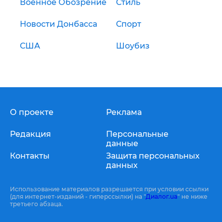
Военное Обозрение
Стиль
Новости Донбасса
Спорт
США
Шоубиз
О проекте
Реклама
Редакция
Персональные
данные
Контакты
Защита персональных
данных
Использование материалов разрешается при условии ссылки
(для интернет-изданий - гиперссылки) на "
Диалог.ua
" не ниже
третьего абзаца.