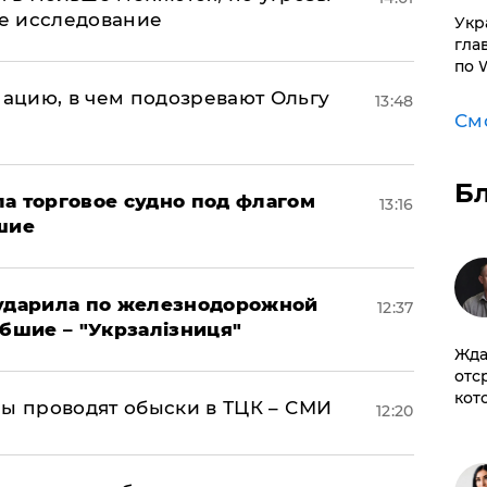
ое исследование
​Ук
гла
по 
ацию, в чем подозревают Ольгу
13:48
См
Б
а торговое судно под флагом
13:16
шие
 ударила по железнодорожной
12:37
ибшие – "Укрзалізниця"
Жда
отс
кот
ны проводят обыски в ТЦК – СМИ
12:20