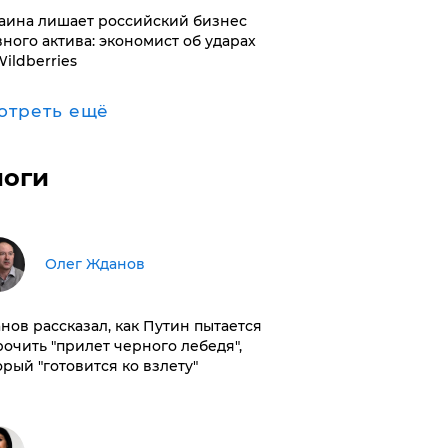
раина лишает российский бизнес
вного актива: экономист об ударах
Wildberries
отреть ещё
логи
Олег Жданов
нов рассказал, как Путин пытается
рочить "прилет черного лебедя",
орый "готовится ко взлету"