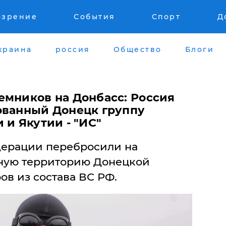
озрение
События
Спорт
Д
краина
россия
Общество
Блоги
емников на Донбасс: Россия
ованный Донецк группу
 и Якутии - "ИС"
дерации перебросили на
ную территорию Донецкой
ов из состава ВС РФ.