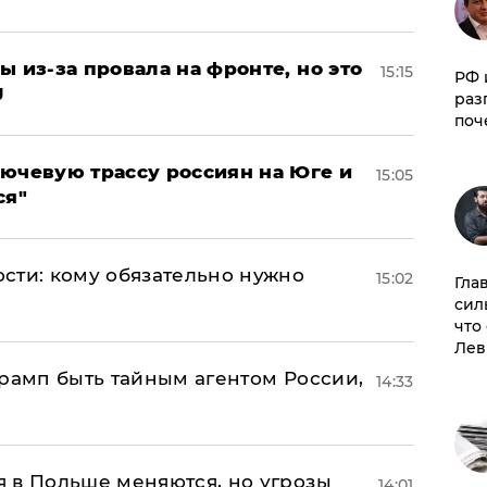
ы из-за провала на фронте, но это
15:15
РФ 
J
раз
поч
лючевую трассу россиян на Юге и
15:05
ся"
сти: кому обязательно нужно
15:02
Гла
сил
что
Лев
Трамп быть тайным агентом России,
14:33
 в Польше меняются, но угрозы
14:01