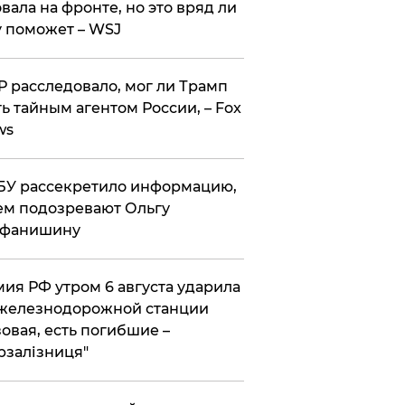
вала на фронте, но это вряд ли
 поможет – WSJ
 расследовало, мог ли Трамп
ь тайным агентом России, – Fox
ws
У рассекретило информацию,
ем подозревают Ольгу
ефанишину
ия РФ утром 6 августа ударила
железнодорожной станции
овая, есть погибшие –
рзалізниця"