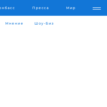
онбасс
Пресса
Мир
Мнение
Шоу-Биз