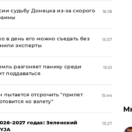
сии судьбу Донецка из-за скорого
16:18
раины
ко в день его можно съедать без
15:57
снили эксперты
ремль разгоняет панику среди
15:51
ит поддаваться
н пытается отсрочить "прилет
15:44
отовится ко взлету"
М
026–2027 годах: Зеленский
15:27
EYJA