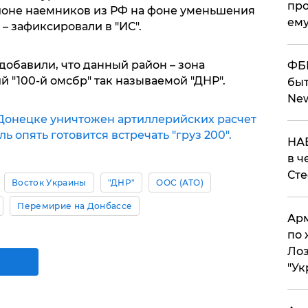
про
йоне наемников из РФ на фоне уменьшения
ему
– зафиксировали в "ИС".
добавили, что данный район – зона
ФБР
 "100-й омсбр" так называемой "ДНР".
быт
Ne
Донецке уничтожен артиллерийских расчет
ь опять готовится встречать "груз 200".
НАБ
в ч
Ст
Восток Украины
"ДНР"
ООС (АТО)
Перемирие на Донбассе
Арм
по 
Лоз
"Ук