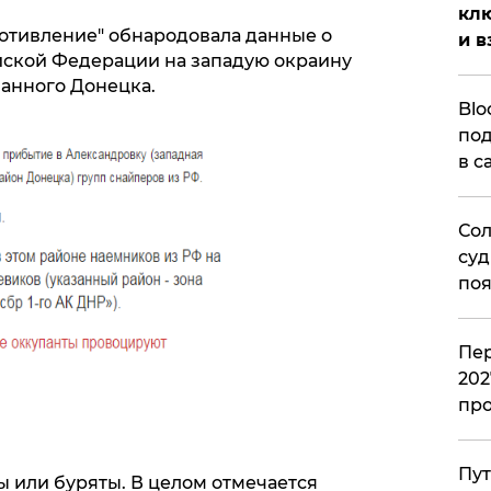
клю
отивление" обнародовала данные о
и в
йской Федерации на западую окраину
анного Донецка.
Blo
под
в с
Сол
суд
поя
Пер
202
пр
Пут
ы или буряты. В целом отмечается