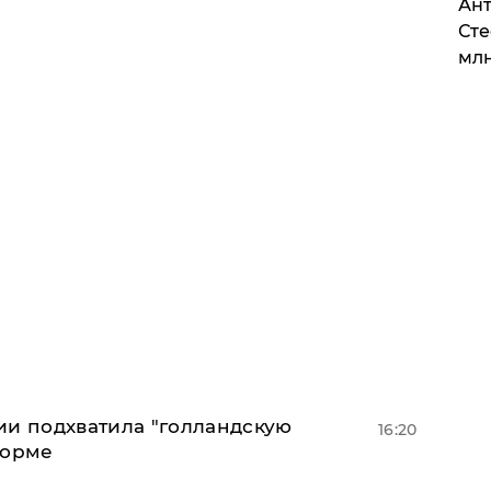
Ант
Сте
млн
ии подхватила "голландскую
16:20
форме