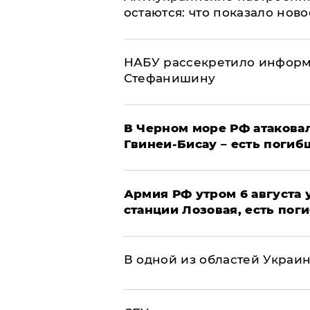
остаются: что показало нов
НАБУ рассекретило информ
Стефанишину
В Черном море РФ атаковал
Гвинеи-Бисау – есть погиб
Армия РФ утром 6 августа
станции Лозовая, есть пог
В одной из областей Украи