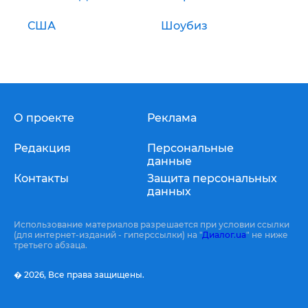
США
Шоубиз
О проекте
Реклама
Редакция
Персональные
данные
Контакты
Защита персональных
данных
Использование материалов разрешается при условии ссылки
(для интернет-изданий - гиперссылки) на "
Диалог.ua
" не ниже
третьего абзаца.
� 2026,
Все права защищены.