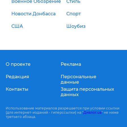
Военное Обозрение
Стиль
Новости Донбасса
Спорт
США
Шоубиз
О проекте
Реклама
Редакция
Персональные
данные
Контакты
Защита персональных
данных
Использование материалов разрешается при условии ссылки
(для интернет-изданий - гиперссылки) на "
Диалог.ua
" не ниже
третьего абзаца.