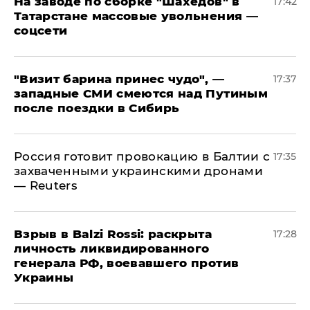
На заводе по сборке "Шахедов" в
17:42
Татарстане массовые увольнения —
соцсети
"Визит барина принес чудо", —
17:37
западные СМИ смеются над Путиным
после поездки в Сибирь
​Россия готовит провокацию в Балтии с
17:35
захваченными украинскими дронами
— Reuters
​Взрыв в Balzi Rossi: раскрыта
17:28
личность ликвидированного
генерала РФ, воевавшего против
Украины