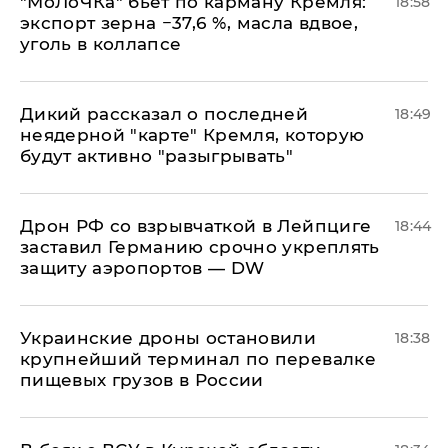
​"МоЛоЧКа" бьет по карману Кремля:
18:58
экспорт зерна −37,6 %, масла вдвое,
уголь в коллапсе
Дикий рассказал о последней
18:49
неядерной "карте" Кремля, которую
будут активно "разыгрывать"
​Дрон РФ со взрывчаткой в Лейпциге
18:44
заставил Германию срочно укреплять
защиту аэропортов — DW
Украинские дроны остановили
18:38
крупнейший терминал по перевалке
пищевых грузов в России