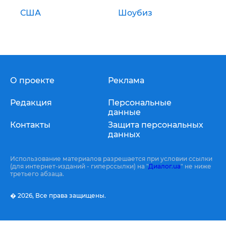
США
Шоубиз
О проекте
Реклама
Редакция
Персональные
данные
Контакты
Защита персональных
данных
Использование материалов разрешается при условии ссылки
(для интернет-изданий - гиперссылки) на "
Диалог.ua
" не ниже
третьего абзаца.
� 2026,
Все права защищены.