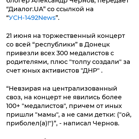
блогер Александр Чернов, передает
“Диалог.UA” со ссылкой на
“
УСН-1492News
”.
21 июня на торжественный концерт
со всей “республики” в Донецк
привезли всех 300 медалистов с
родителями, плюс "толпу создали" за
счет юных активистов "ДНР" .
“Невзирая на централизованный
своз, на концерт не явились более
100+ "медалистов", причем от иных
пришли "мамы", а не сами детки: ("ой,
приболел(а)!")”, - написал Чернов.