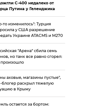
ожгли С-400 недалеко от
рца Путина у Геленджика
то-то изменилось": Турция
росила у США разрешение
едать Украине ATACMS и M270
ссийская "Арена" сбила семь
нов, но танк все равно сгорел:
 произошло
ены аховые, магазины пустые",
-блогер раскрыл тяжелую
уацию в Крыму
емль остается за бортом: