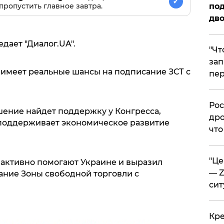
✓
пропустить главное завтра.
под
дво
дает "Диалог.UA".
​"Ч
зап
 имеет реальные шансы на подписание ЗСТ с
пер
​Ро
ешение найдет поддержку у Конгресса,
дро
 поддерживает экономическое развитие
что
​"Ц
 активно помогают Украине и выразил
— Z
ние Зоны свободной торговли с
сит
​Кр