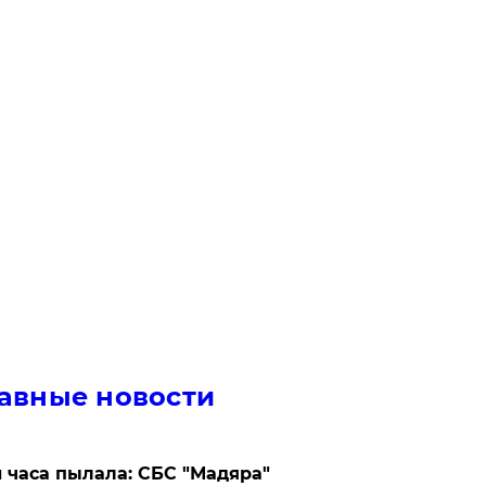
авные новости
 часа пылала: СБС "Мадяра"