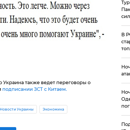
Тур
Пак
си
​В 
ста
топ
​Но
ата
то Украина также ведет переговоры о
и
подписании ЗСТ с Китаем.
​Но
Оде
пог
Новости Украины
Экономика
По