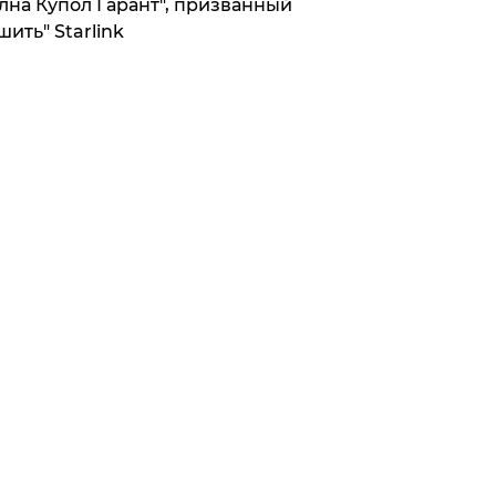
лна Купол Гарант", призванный
шить" Starlink