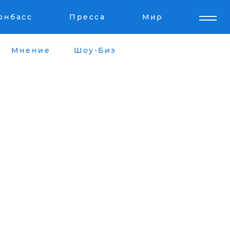
онбасс
Пресса
Мир
Мнение
Шоу-Биз