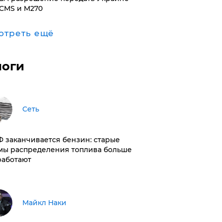
CMS и M270
отреть ещё
логи
Сеть
РФ заканчивается бензин: старые
мы распределения топлива больше
работают
Майкл Наки