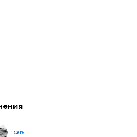
нения
Сеть