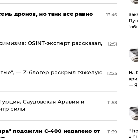
семь дронов, но танк все равно
Зак
13:46
Пут
"об
симизма: OSINT-эксперт рассказал,
12:51
стые", — Z-блогер раскрыл тяжелую
На 
12:25
кри
— Я
 Турция, Саудовская Аравия и
11:58
нтр силы
яра" подожгли С-400 недалеко от
​"Ч
11:39
у С
ка