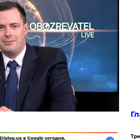
Гл
Три
Dialog.ua в Google сегодня,