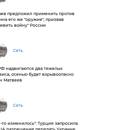
аев предложил применить против
ина его же "оружие", призвав
ъявить войну" России
Сеть
РФ надвигаются два тяжелых
зиса, осенью будет взрывоопасно
н Матвеев
Сеть
то-то изменилось": Турция запросила
ША разрешение передать Украине