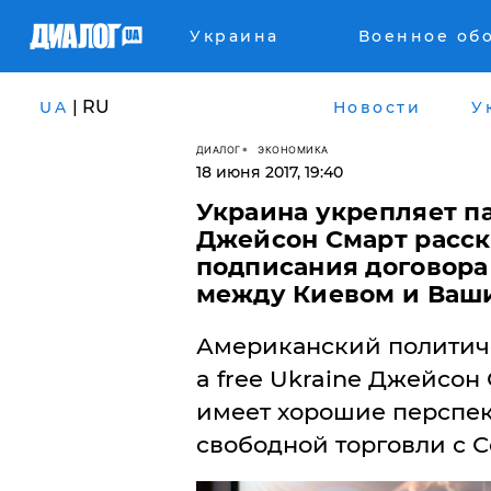
Украина
Военное об
| RU
UA
Новости
У
ДИАЛОГ
ЭКОНОМИКА
18 июня 2017, 19:40
Украина укрепляет п
Джейсон Смарт расск
подписания договора
между Киевом и Ваш
Американский политиче
a free Ukraine Джейсон 
имеет хорошие перспе
свободной торговли с