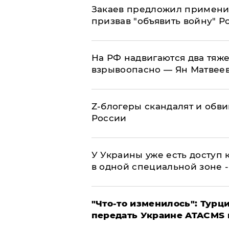
Закаев предложил применит
призвав "объявить войну" Р
На РФ надвигаются два тяже
взрывоопасно — Ян Матвее
Z-блогеры скандалят и обви
России
У Украины уже есть доступ к
в одной специальной зоне 
​"Что-то изменилось": Тур
передать Украине ATACMS 