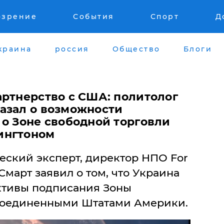
озрение
События
Спорт
Д
краина
россия
Общество
Блоги
артнерство с США: политолог
азал о возможности
 о Зоне свободной торговли
ингтоном
ский эксперт, директор НПО For
Смарт заявил о том, что Украина
ктивы подписания Зоны
 Соединенными Штатами Америки.