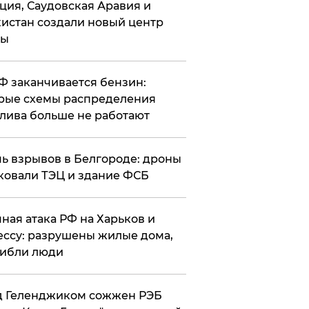
ция, Саудовская Аравия и
истан создали новый центр
лы
РФ заканчивается бензин:
рые схемы распределения
лива больше не работают
чь взрывов в Белгороде: дроны
ковали ТЭЦ и здание ФСБ
чная атака РФ на Харьков и
ссу: разрушены жилые дома,
ибли люди
д Геленджиком сожжен РЭБ