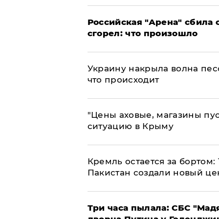
​Российская "Арена" сбила 
сгорел: что произошло
​Украину накрыла волна пес
что происходит
​"Цены аховые, магазины пу
ситуацию в Крыму
​Кремль остается за бортом:
Пакистан создали новый це
Три часа пылала: СБС "Мад
дворца Путина у Геленджи