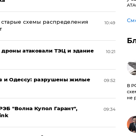
ATA
См
н: старые схемы распределения
10:49
т
Б
: дроны атаковали ТЭЦ и здание
10:21
ов и Одессу: разрушены жилые
09:52
​В 
схе
не 
ЭБ "Волна Купол Гарант",
09:34
ink