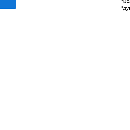
"Во
"ду