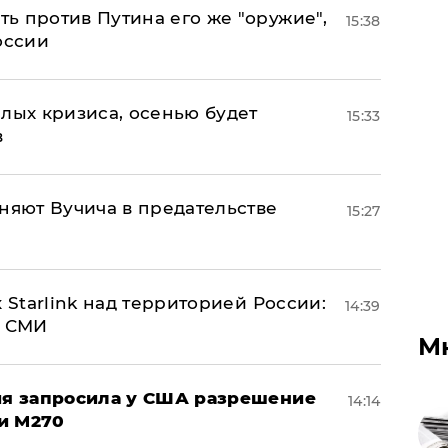
ь против Путина его же "оружие",
15:38
оссии
лых кризиса, осенью будет
15:33
в
няют Вучича в предательстве
15:27
 Starlink над территорией России:
14:39
- СМИ
М
ция запросила у США разрешение
14:14
и M270