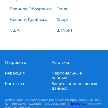
Военное Обозрение
Стиль
Новости Донбасса
Спорт
США
Шоубиз
О проекте
Реклама
Редакция
Персональные
данные
Контакты
Защита персональных
данных
Использование материалов разрешается при условии ссылки
(для интернет-изданий - гиперссылки) на "
Диалог.ua
" не ниже
третьего абзаца.