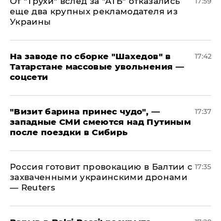
От "Трухи" вслед за "АТБ" отказались
17:59
еще два крупных рекламодателя из
Украины
На заводе по сборке "Шахедов" в
17:42
Татарстане массовые увольнения —
соцсети
"Визит барина принес чудо", —
17:37
западные СМИ смеются над Путиным
после поездки в Сибирь
​Россия готовит провокацию в Балтии с
17:35
захваченными украинскими дронами
— Reuters