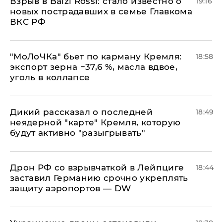
Взрыв в Balzi Rossi: стало известно о
19:16
новых пострадавших в семье Главкома
ВКС РФ
​"МоЛоЧКа" бьет по карману Кремля:
18:58
экспорт зерна −37,6 %, масла вдвое,
уголь в коллапсе
Дикий рассказал о последней
18:49
неядерной "карте" Кремля, которую
будут активно "разыгрывать"
​Дрон РФ со взрывчаткой в Лейпциге
18:44
заставил Германию срочно укреплять
защиту аэропортов — DW