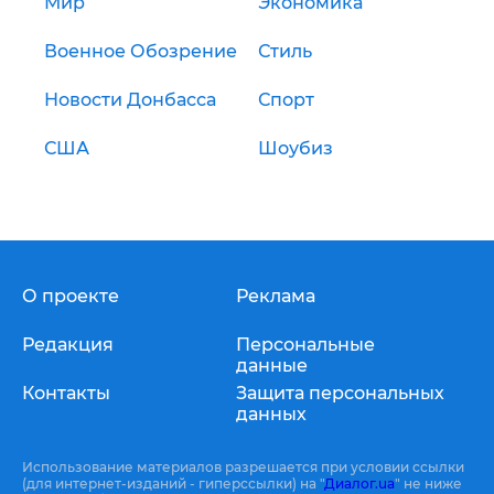
Мир
Экономика
Военное Обозрение
Стиль
Новости Донбасса
Спорт
США
Шоубиз
О проекте
Реклама
Редакция
Персональные
данные
Контакты
Защита персональных
данных
Использование материалов разрешается при условии ссылки
(для интернет-изданий - гиперссылки) на "
Диалог.ua
" не ниже