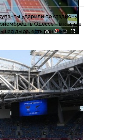
упанты ударили по стадиону
рноморец" в Одессе – в крыше
ьшая дыра, есть раненые