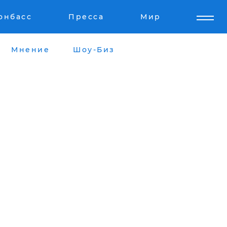
онбасс
Пресса
Мир
Мнение
Шоу-Биз