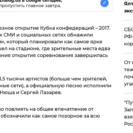
Dialog.ua в Google сегодня,
✓
Ял
пропустить главное завтра.
эк
зное открытие Кубка конфедераций – 2017.
СБС
х СМИ и социальных сетях обнажили
РФ:
ик, который планировали как самое ярке
кор
ел на стадионе, где зрительные места едва
ония открытия соревнования завершилась
От 
тяж
поч
,5 тысячи артистов (больше чем зрителей,
уга
ые сети), а официальную песню исполнили
 Нюша и Сергей Лазарев.
"Пу
о повлиять на общее впечатление от
Зап
 обозначили как самое позорное за всю
взя
Рос