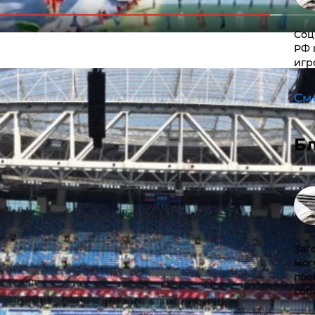
Соц
РФ 
игр
См
Б
Заг
мог
поо
соб