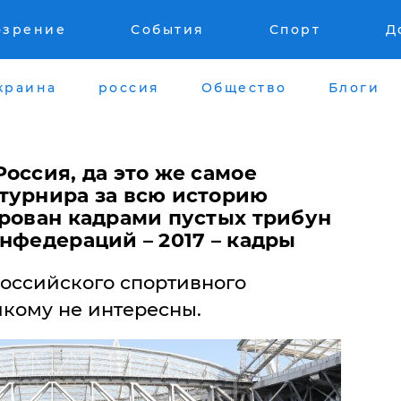
озрение
События
Спорт
Д
краина
россия
Общество
Блоги
оссия, да это же самое
турнира за всю историю
ирован кадрами пустых трибун
нфедераций – 2017 – кадры
оссийского спортивного
икому не интересны.