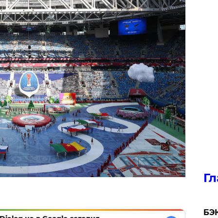
Гл
​БЭ