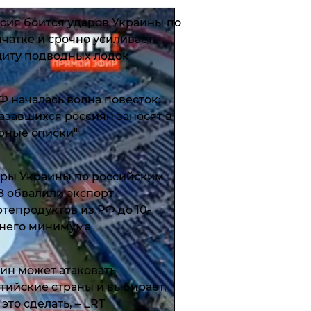
сия боится ударов Украины по
чатке и срочно усиливает
иту подводных лодок
РФ началась волна повесток:
азавшихся россиян заносят в
рные списки"
ры Украины по российским
 обвалили экспорт
тепродуктов из РФ до 10-
него минимума
ин может атаковать
тийские страны и выбирает,
 это сделать, – LRT