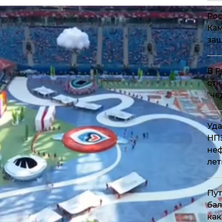
Рос
Кам
защ
​В 
отк
"че
Уда
НПЗ
неф
лет
Пут
бал
как