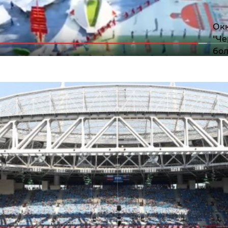
Окк
"Че
бол