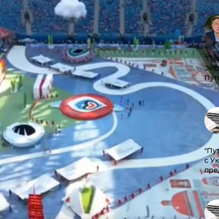
​"По
Эйд
Пут
"Пу
с У
пре