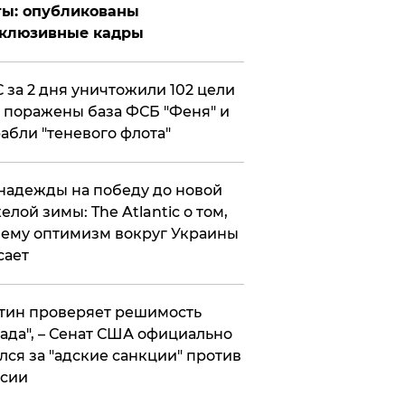
ты: опубликованы
склюзивные кадры
 за 2 дня уничтожили 102 цели
 поражены база ФСБ "Феня" и
абли "теневого флота"
надежды на победу до новой
елой зимы: The Atlantic о том,
ему оптимизм вокруг Украины
сает
тин проверяет решимость
ада", – Сенат США официально
лся за "адские санкции" против
сии