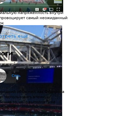
иальную напряженность внутри
провоцирует самый неожиданный
ок
отреть ещё
логи
Сеть
ородний объяснил, как Федорова
ут "использовать втемную",
бещав то, чего выполнять не
ираются