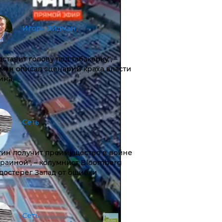
Игорь Эйдман
дставит голову под табакерку", –
ман описал сценарий краха власти
ина
Сеть
тин получит преимущество в войне
краиной", – колумнист Bloomberg
достерег Запад от ошибки
Сеть