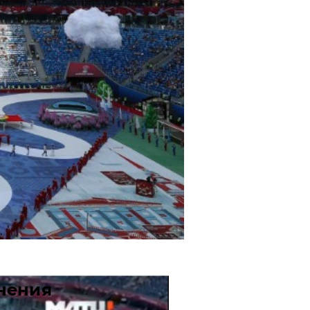
нения