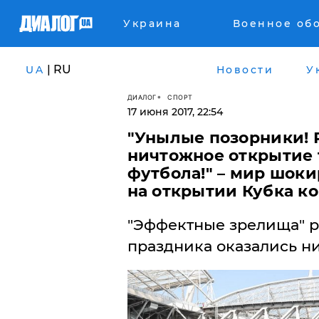
Украина
Военное об
| RU
UA
Новости
У
ДИАЛОГ
СПОРТ
17 июня 2017, 22:54
"Унылые позорники! Р
ничтожное открытие 
футбола!" – мир шок
на открытии Кубка ко
"Эффектные зрелища" р
праздника оказались н