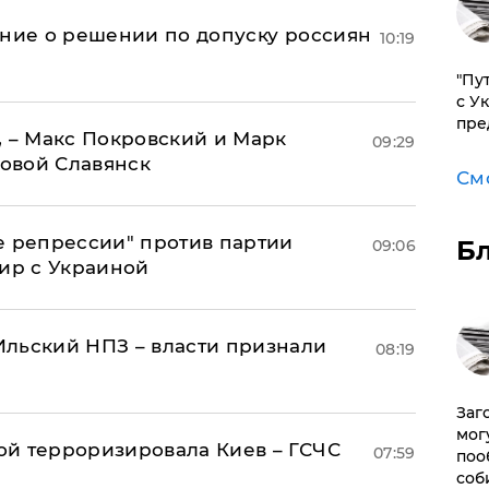
ение о решении по допуску россиян
10:19
"Пу
с У
пре
, – Макс Покровский и Марк
09:29
овой Славянск
См
е репрессии" против партии
Б
09:06
мир с Украиной
льский НПЗ – власти признали
08:19
Заг
мог
й терроризировала Киев – ГСЧС
07:59
поо
соб