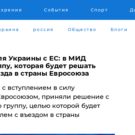
озрение
События
Спорт
Д
краина
россия
Общество
Блоги
я Украины с ЕС: в МИД
пу, которая будет решать
зда в страны Евросоюза
 с вступлением в силу
Евросоюзом, приняли решение с
ю группу, целью которой будет
лем с въездом в страны