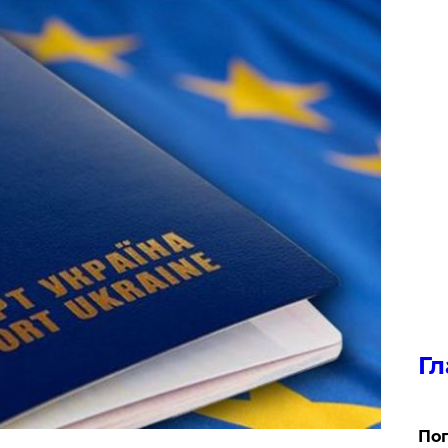
Гл
Поп