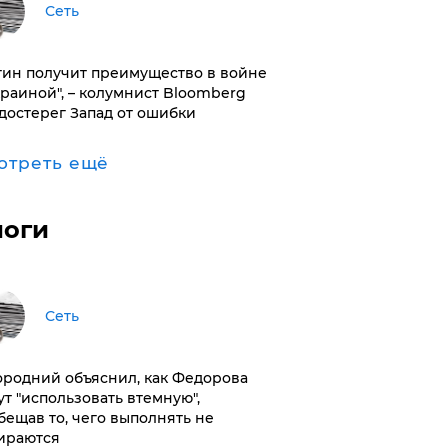
Сеть
тин получит преимущество в войне
краиной", – колумнист Bloomberg
достерег Запад от ошибки
отреть ещё
логи
Сеть
ородний объяснил, как Федорова
ут "использовать втемную",
бещав то, чего выполнять не
ираются