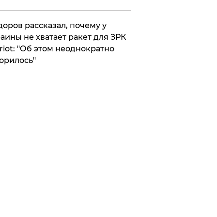
оров рассказал, почему у
аины не хватает ракет для ЗРК
riot: "Об этом неоднократно
орилось"