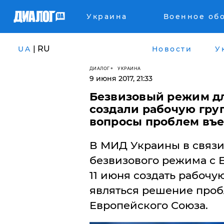
Украина
Военное об
| RU
UA
Новости
У
ДИАЛОГ
УКРАИНА
9 июня 2017, 21:33
Безвизовый режим дл
создали рабочую груп
вопросы проблем въе
В МИД Украины в связи
безвизового режима с 
11 июня создать рабочу
являться решение проб
Европейского Союза.