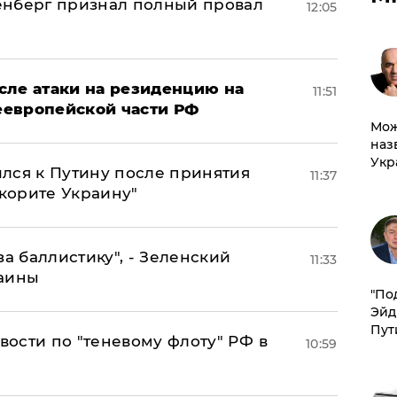
енберг признал полный провал
12:05
сле атаки на резиденцию на
11:51
неевропейской части РФ
Мож
наз
Укр
лся к Путину после принятия
11:37
окорите Украину"
за баллистику", - Зеленский
11:33
раины
​"По
Эйд
Пут
ости по "теневому флоту" РФ в
10:59