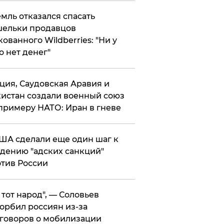
мль отказался спасать
ельки продавцов
кованного Wildberries: "Ни у
о нет денег"
ция, Саудовская Аравия и
истан создали военный союз
примеру НАТО: Иран в гневе
ША сделали еще один шаг к
дению "адских санкций"
тив России
е тот народ", — Соловьев
орбил россиян из-за
говоров о мобилизации