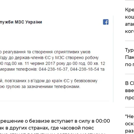
Кре
кош
ата
ког
Тур
Пак
по 
В С
вве
про
​"Н
решение о безвизе вступает в силу в 00:00
оск
к в других странах, где часовой пояс
раз