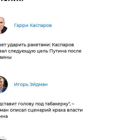
Гарри Каспаров
ет ударить ракетами: Каспаров
вал следующую цель Путина после
аины
Игорь Эйдман
дставит голову под табакерку", –
ман описал сценарий краха власти
ина