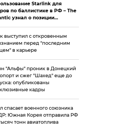
ользование Starlink для
ров по баллистике в РФ – The
antic узнал о позиции
знесмена
к выступил с откровенным
знанием перед "последним
цем" в карьере
н "Альфы" проник в Донецкий
опорт и сжег "Шахед" еще до
уска: опубликованы
склюзивные кадры
ул спасает военного союзника
Р: Южная Корея отправила РФ
тысяч тонн авиатоплива