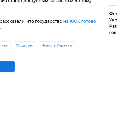
звиз станет доступным согласно местному
Фед
Укр
ассказали, что государство
на 100% готово
Pat
.
гов
тика
Общество
Новости Украины