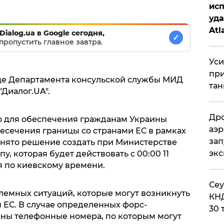
исп
уда
Atl
Dialog.ua в Google сегодня,
✓
би
пропустить главное завтра.
Уси
при
це Департамента консульской службы МИД
тан
"Диалог.UA".
Дро
о для обеспечения гражданам Украины
аэр
есечения границы со странами ЕС в рамках
зап
нято решение создать при Министерстве
эк
, которая будет действовать с 00:00 11
ня по киевскому времени.
​Се
лемных ситуаций, которые могут возникнуть
КНД
 ЕС. В случае определенных форс-
30 
аны телефонные номера, по которым могут