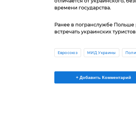
отличается от украинского, бе
времени государства.
Ранее в погранслужбе Польше р
встречать украинских туристов
Евросоюз
МИД Украины
Поли
+ Добавить Комментарий