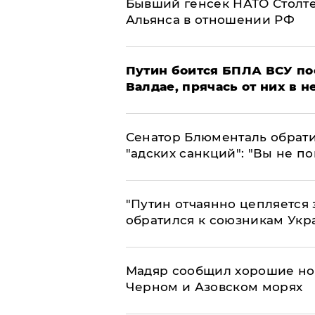
Бывший генсек НАТО Столт
Альянса в отношении РФ
Путин боится БПЛА ВСУ по
Валдае, прячась от них в 
Сенатор Блюменталь обрати
"адских санкций": "Вы не п
"Путин отчаянно цепляется 
обратился к союзникам Ук
Мадяр сообщил хорошие нов
Черном и Азовском морях