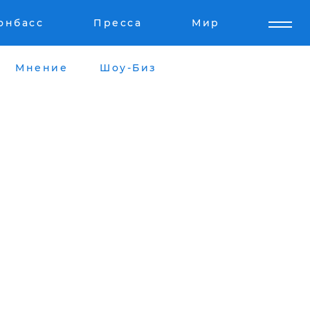
онбасс
Пресса
Мир
Мнение
Шоу-Биз