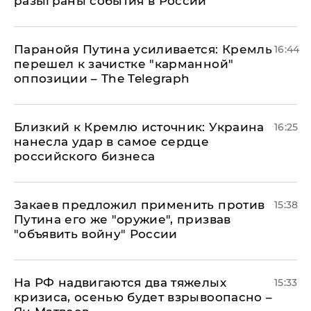
разыграны события в России
Паранойя Путина усиливается: Кремль
16:44
перешел к зачистке "карманной"
оппозиции – The Telegraph
Близкий к Кремлю источник: Украина
16:25
нанесла удар в самое сердце
российского бизнеса
Закаев предложил применить против
15:38
Путина его же "оружие", призвав
"объявить войну" России
На РФ надвигаются два тяжелых
15:33
кризиса, осенью будет взрывоопасно –