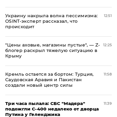
​Украину накрыла волна пессимизма:
12:51
OSINT-эксперт рассказал, что
происходит
​"Цены аховые, магазины пустые", — Z-
12:25
блогер раскрыл тяжелую ситуацию в
Крыму
​Кремль остается за бортом: Турция,
11:58
Саудовская Аравия и Пакистан
создали новый центр силы
Три часа пылала: СБС "Мадяра"
11:39
подожгли С-400 недалеко от дворца
Путина у Геленджика