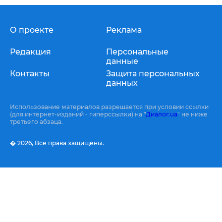
О проекте
Реклама
Редакция
Персональные
данные
Контакты
Защита персональных
данных
Использование материалов разрешается при условии ссылки
(для интернет-изданий - гиперссылки) на "
Диалог.ua
" не ниже
третьего абзаца.
� 2026,
Все права защищены.