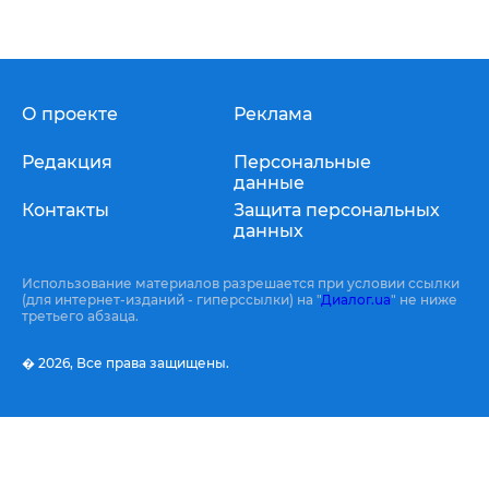
О проекте
Реклама
Редакция
Персональные
данные
Контакты
Защита персональных
данных
Использование материалов разрешается при условии ссылки
(для интернет-изданий - гиперссылки) на "
Диалог.ua
" не ниже
третьего абзаца.
� 2026,
Все права защищены.