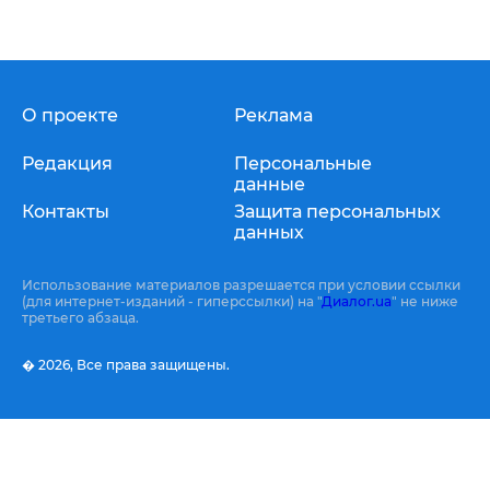
О проекте
Реклама
Редакция
Персональные
данные
Контакты
Защита персональных
данных
Использование материалов разрешается при условии ссылки
(для интернет-изданий - гиперссылки) на "
Диалог.ua
" не ниже
третьего абзаца.
� 2026,
Все права защищены.