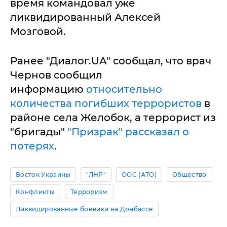
время командовал уже
ликвидированный Алексей
Мозговой.
Ранее "Диалог.UA" сообщал, что врач
Чернов сообщил
информацию
относительно
количества погибших террористов
в
районе села Желобок, а террорист из
"бригады"
"Призрак" рассказал о
потерях
.
Восток Украины
"ЛНР"
ООС (АТО)
Общество
Конфликты
Терроризм
Ликвидированные боевики на Донбассе