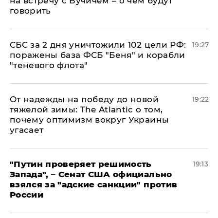
на встречу с Вучичем – о чем будут
говорить
СБС за 2 дня уничтожили 102 цели РФ:
19:27
поражены база ФСБ "Беня" и корабли
"теневого флота"
От надежды на победу до новой
19:22
тяжелой зимы: The Atlantic о том,
почему оптимизм вокруг Украины
угасает
"Путин проверяет решимость
19:13
Запада", – Сенат США официально
взялся за "адские санкции" против
России