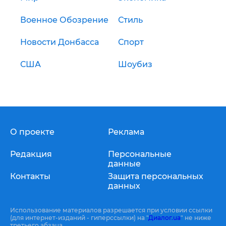
Военное Обозрение
Стиль
Новости Донбасса
Спорт
США
Шоубиз
О проекте
Реклама
Редакция
Персональные
данные
Контакты
Защита персональных
данных
Использование материалов разрешается при условии ссылки
(для интернет-изданий - гиперссылки) на "
Диалог.ua
" не ниже
третьего абзаца.