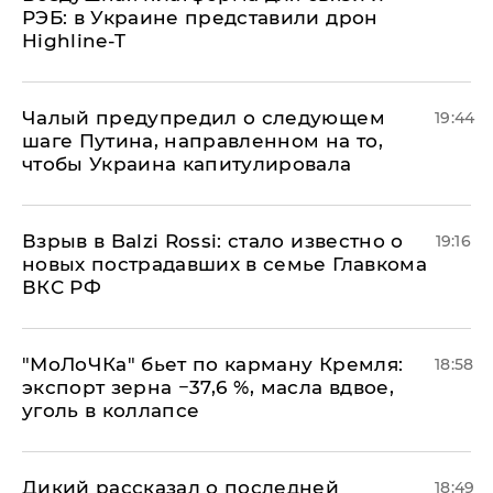
РЭБ: в Украине представили дрон
Highline-T
Чалый предупредил о следующем
19:44
шаге Путина, направленном на то,
чтобы Украина капитулировала
Взрыв в Balzi Rossi: стало известно о
19:16
новых пострадавших в семье Главкома
ВКС РФ
​"МоЛоЧКа" бьет по карману Кремля:
18:58
экспорт зерна −37,6 %, масла вдвое,
уголь в коллапсе
Дикий рассказал о последней
18:49