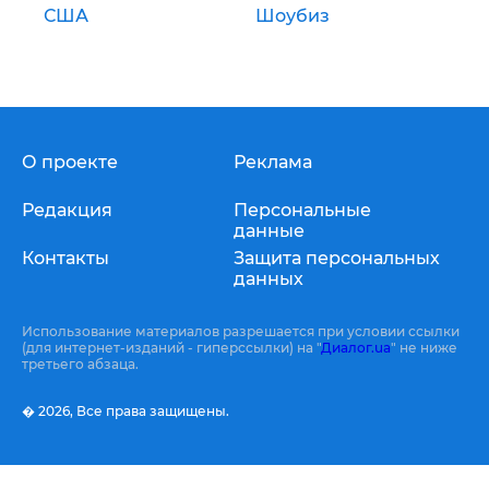
США
Шоубиз
О проекте
Реклама
Редакция
Персональные
данные
Контакты
Защита персональных
данных
Использование материалов разрешается при условии ссылки
(для интернет-изданий - гиперссылки) на "
Диалог.ua
" не ниже
третьего абзаца.
� 2026,
Все права защищены.