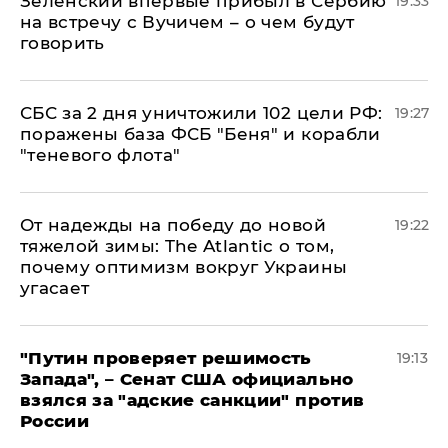
Зеленский впервые прибыл в Сербию
19:33
на встречу с Вучичем – о чем будут
говорить
СБС за 2 дня уничтожили 102 цели РФ:
19:27
поражены база ФСБ "Беня" и корабли
"теневого флота"
От надежды на победу до новой
19:22
тяжелой зимы: The Atlantic о том,
почему оптимизм вокруг Украины
угасает
"Путин проверяет решимость
19:13
Запада", – Сенат США официально
взялся за "адские санкции" против
России