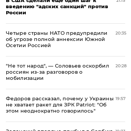
В США сделали еще один шаг к
21:15
введению "адских санкций" против
России
Четыре страны НАТО предупредили
20:35
об угрозе полной аннексии Южной
Осетии Россией
​"Не тот народ", — Соловьев оскорбил
20:28
россиян из-за разговоров о
мобилизации
Федоров рассказал, почему у Украины
19:57
не хватает ракет для ЗРК Patriot: "Об
этом неоднократно говорилось"