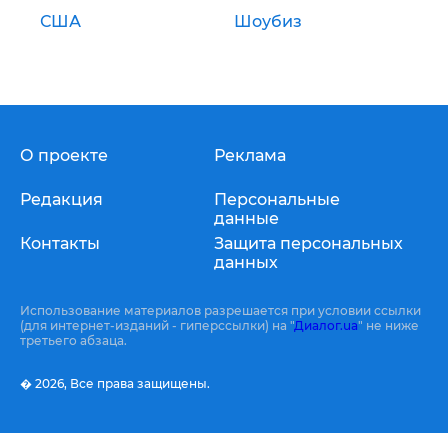
США
Шоубиз
О проекте
Реклама
Редакция
Персональные
данные
Контакты
Защита персональных
данных
Использование материалов разрешается при условии ссылки
(для интернет-изданий - гиперссылки) на "
Диалог.ua
" не ниже
третьего абзаца.
� 2026,
Все права защищены.