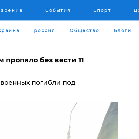
озрение
События
Спорт
Д
краина
россия
Общество
Блоги
 пропало без вести 11
 военных погибли под