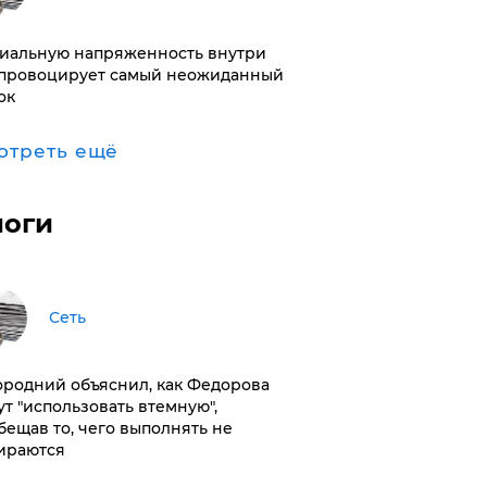
иальную напряженность внутри
провоцирует самый неожиданный
ок
отреть ещё
логи
Сеть
ородний объяснил, как Федорова
ут "использовать втемную",
бещав то, чего выполнять не
ираются