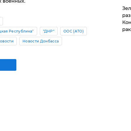
х военных.
​Зе
раз
Кон
рак
цкая Республика"
"ДНР"
ООС (АТО)
Новости
Новости Донбасса