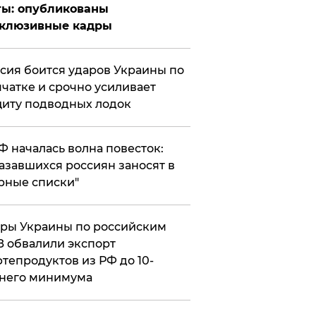
ты: опубликованы
склюзивные кадры
сия боится ударов Украины по
чатке и срочно усиливает
иту подводных лодок
РФ началась волна повесток:
азавшихся россиян заносят в
рные списки"
ры Украины по российским
 обвалили экспорт
тепродуктов из РФ до 10-
него минимума