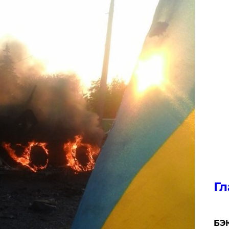
Гл
​БЭ