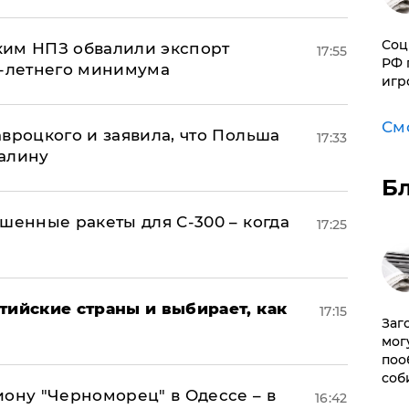
Соц
ким НПЗ обвалили экспорт
17:55
РФ 
0-летнего минимума
игр
См
авроцкого и заявила, что Польша
17:33
алину
Б
шенные ракеты для С-300 – когда
17:25
тийские страны и выбирает, как
17:15
Заг
мог
поо
соб
иону "Черноморец" в Одессе – в
16:42