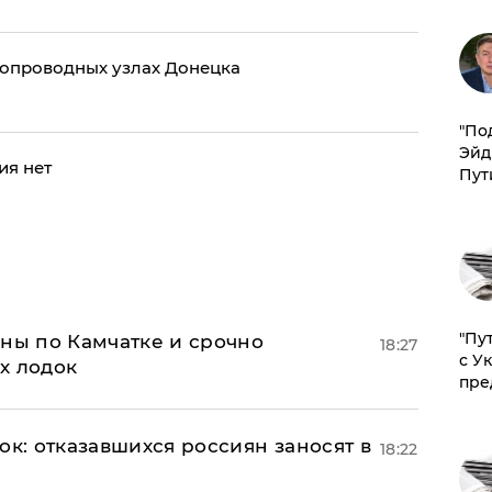
допроводных узлах Донецка
​"По
Эйд
ия нет
Пут
"Пу
ины по Камчатке и срочно
18:27
с У
х лодок
пре
ок: отказавшихся россиян заносят в
18:22