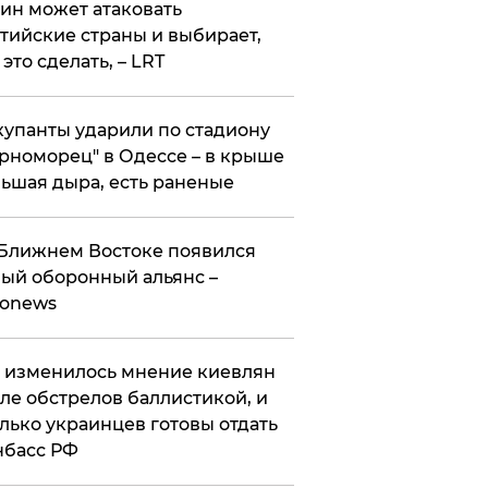
ин может атаковать
тийские страны и выбирает,
 это сделать, – LRT
упанты ударили по стадиону
рноморец" в Одессе – в крыше
ьшая дыра, есть раненые
Ближнем Востоке появился
ый оборонный альянс –
ronews
 изменилось мнение киевлян
ле обстрелов баллистикой, и
лько украинцев готовы отдать
нбасс РФ