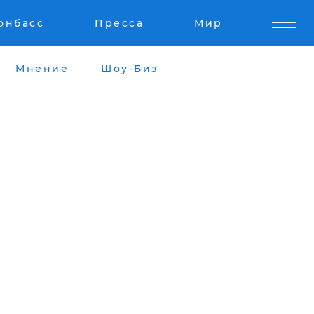
онбасс
Пресса
Мир
Мнение
Шоу-Биз