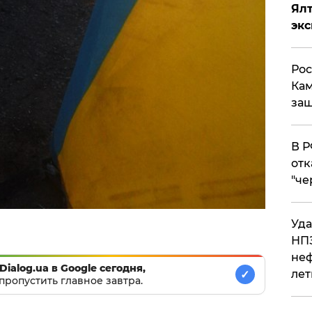
Ял
эк
Рос
Кам
защ
​В 
отк
"че
Уда
НПЗ
неф
Dialog.ua в Google сегодня,
лет
✓
пропустить главное завтра.