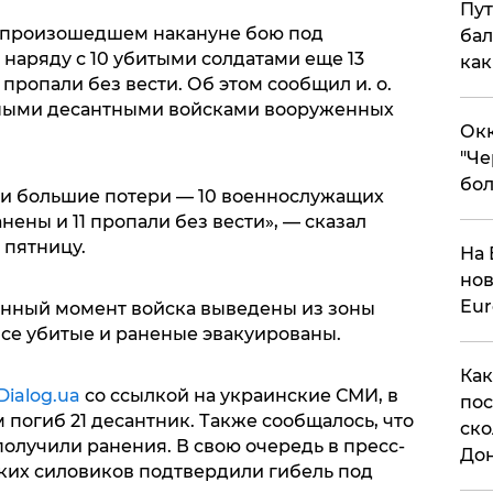
Пут
 произошедшем накануне бою под
бал
наряду с 10 убитыми солдатами еще 13
как
пропали без вести. Об этом сообщил и. о.
ыми десантными войсками вооруженных
Окк
"Че
бол
ли большие потери — 10 военнослужащих
нены и 11 пропали без вести», — сказал
 пятницу.
На 
нов
Eu
данный момент войска выведены из зоны
Все убитые и раненые эвакуированы.
Как
Dialog.ua
со ссылкой на украинские СМИ, в
пос
 погиб 21 десантник. Также сообщалось, что
ско
олучили ранения. В свою очередь в пресс-
До
ких силовиков подтвердили гибель под