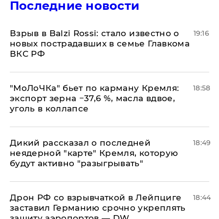
Последние новости
Взрыв в Balzi Rossi: стало известно о
19:16
новых пострадавших в семье Главкома
ВКС РФ
​"МоЛоЧКа" бьет по карману Кремля:
18:58
экспорт зерна −37,6 %, масла вдвое,
уголь в коллапсе
Дикий рассказал о последней
18:49
неядерной "карте" Кремля, которую
будут активно "разыгрывать"
​Дрон РФ со взрывчаткой в Лейпциге
18:44
заставил Германию срочно укреплять
защиту аэропортов — DW