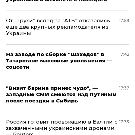
От "Трухи" вслед за "АТБ" отказались
17:59
еще два крупных рекламодателя из
Украины
На заводе по сборке "Шахедов" в
17:42
Татарстане массовые увольнения —
соцсети
"Визит барина принес чудо", —
17:37
западные СМИ смеются над Путиным
после поездки в Сибирь
​Россия готовит провокацию в Балтии с
17:35
захваченными украинскими дронами
— Reuters