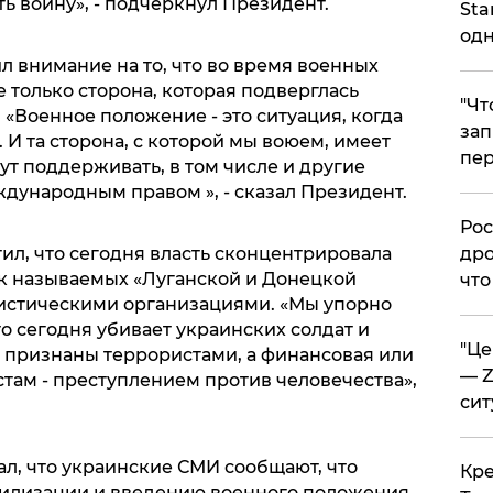
ть войну», - подчеркнул Президент.
Sta
одн
ил внимание на то, что во время военных
 только сторона, которая подверглась
​"Ч
. «Военное положение - это ситуация, когда
зап
 И та сторона, с которой мы воюем, имеет
пер
ут поддерживать, в том числе и другие
дународным правом », - сказал Президент.
​Ро
ил, что сегодня власть сконцентрировала
дро
к называемых «Луганской и Донецкой
что
истическими организациями. «Мы упорно
то сегодня убивает украинских солдат и
​"Ц
 признаны террористами, а финансовая или
— Z
там - преступлением против человечества»,
сит
л, что украинские СМИ сообщают, что
​Кр
билизации и введению военного положения.