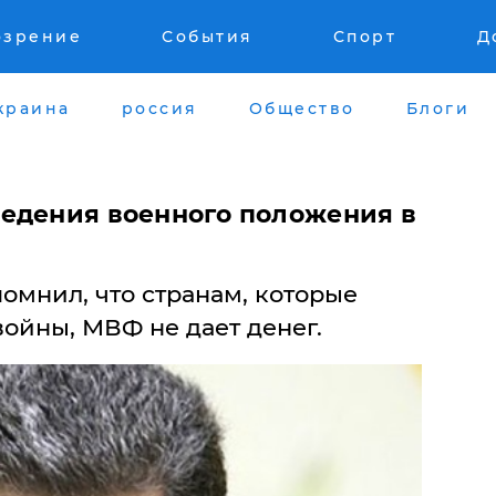
озрение
События
Спорт
Д
краина
россия
Общество
Блоги
едения военного положения в
омнил, что странам, которые
войны, МВФ не дает денег.