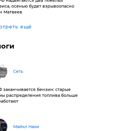
РФ надвигаются два тяжелых
зиса, осенью будет взрывоопасно
н Матвеев
отреть ещё
логи
Сеть
РФ заканчивается бензин: старые
мы распределения топлива больше
работают
Майкл Наки