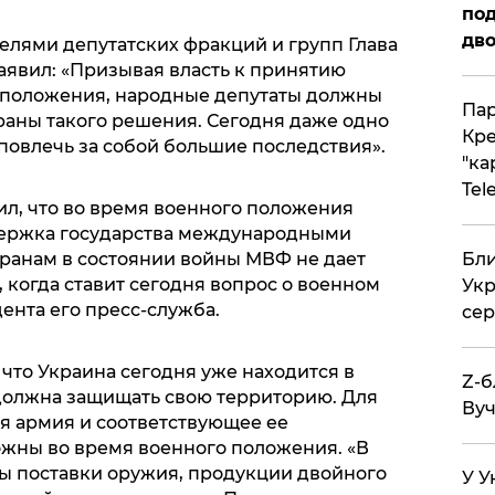
под
дво
елями депутатских фракций и групп Глава
аявил: «Призывая власть к принятию
 положения, народные депутаты должны
Пар
раны такого решения. Сегодня даже одно
Кре
повлечь за собой большие последствия».
"ка
Tel
ил, что во время военного положения
ержка государства международными
ранам в состоянии войны МВФ не дает
Бли
, когда ставит сегодня вопрос о военном
Укр
ента его пресс-служба.
сер
что Украина сегодня уже находится в
Z-б
должна защищать свою территорию. Для
Вуч
я армия и соответствующее ее
жны во время военного положения. «В
 поставки оружия, продукции двойного
У У