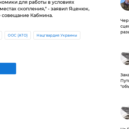
номики для работы в условиях
естах скопления," - заявил Яценюк,
е совещание Кабмина.
Чер
сце
раз
ООС (АТО)
Нацгвардия Украины
Зак
Пут
"об