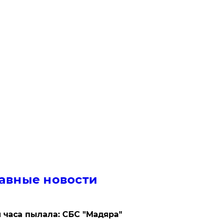
авные новости
 часа пылала: СБС "Мадяра"