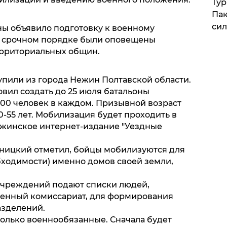
Тур
Пак
си
ы объявило подготовку к военному
в срочном порядке были оповещены
ерриториальных общин.
упили из города Нежин Полтавской области.
вил создать до 25 июля батальоны
00 человек в каждом. Призывной возраст
0-55 лет. Мобилизация будет проходить в
нежинское интернет-издание "Уездные
ницкий отметил, бойцы мобилизуются для
бходимости) именно домов своей земли,
учреждений подают списки людей,
енный комиссариат, для формирования
азделений.
только военнообязанные. Сначала будет