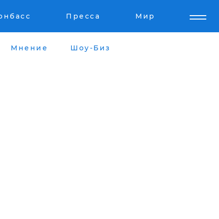
онбасс
Пресса
Мир
Мнение
Шоу-Биз