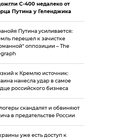
ожгли С-400 недалеко от
рца Путина у Геленджика
анойя Путина усиливается:
мль перешел к зачистке
рманной" оппозиции – The
egraph
зкий к Кремлю источник:
аина нанесла удар в самое
дце российского бизнеса
логеры скандалят и обвиняют
ича в предательстве России
краины уже есть доступ к