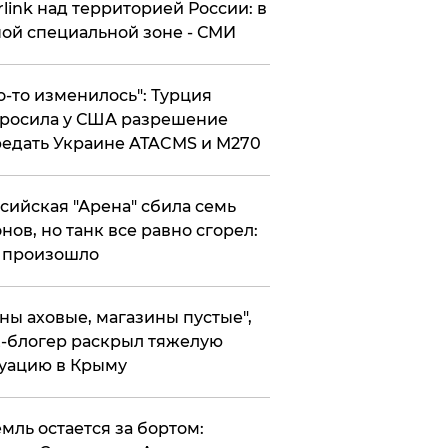
rlink над территорией России: в
ой специальной зоне - СМИ
то-то изменилось": Турция
росила у США разрешение
едать Украине ATACMS и M270
ссийская "Арена" сбила семь
нов, но танк все равно сгорел:
 произошло
ены аховые, магазины пустые",
-блогер раскрыл тяжелую
уацию в Крыму
емль остается за бортом: