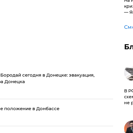
На 
кри
— Я
См
Б
 Бородай сегодня в Донецке: эвакуация,
ра Донецка
​В 
схе
не 
ое положение в Донбассе