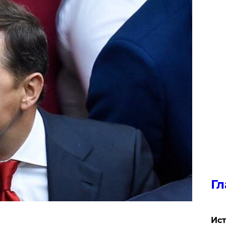
Гл
Ист