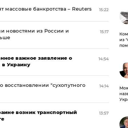
ят массовые банкротства – Reuters
15:22
и новостями из России и
15:17
Ком
льше
из 
пом
нное важное заявление о
14:54
t в Украину
о восстановлении "сухопутного
14:14
Мож
наз
Укр
краине возник транспортный
13:57
ге