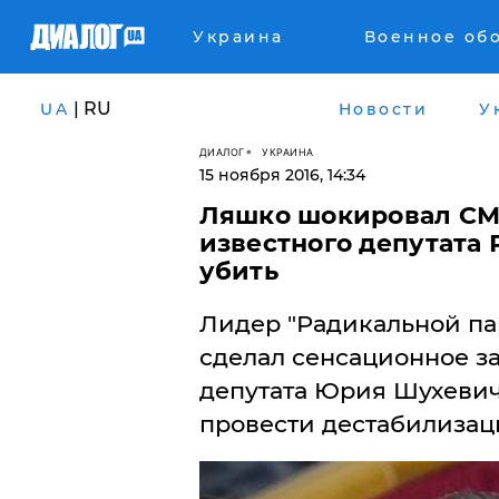
Украина
Военное об
| RU
UA
Новости
У
ДИАЛОГ
УКРАИНА
15 ноября 2016, 14:34
Ляшко шокировал СМ
известного депутата
убить
​Лидер "Радикальной п
сделал сенсационное за
депутата Юрия Шухевича
провести дестабилизац