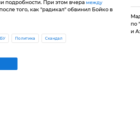
ли подробности. При этом вчера
между
после того, как "радикал" обвинил Бойко в
Мад
по 
и А
БУ
Политика
Скандал