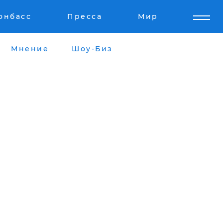
онбасс
Пресса
Мир
Мнение
Шоу-Биз