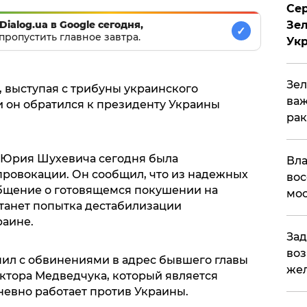
Сер
Зел
Dialog.ua в Google сегодня,
✓
пропустить главное завтра.
Ук
Зел
, выступая с трибуны украинского
важ
и он обратился к президенту Украины
рак
с Юрия Шухевича сегодня была
Вла
провокации. Он сообщил, что из надежных
вос
бщение о готовящемся покушении на
мос
станет попытка дестабилизации
раине.
Зад
воз
пил с обвинениями в адрес бывшего главы
жел
тора Медведчука, который является
евно работает против Украины.