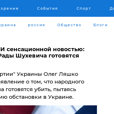
озрение
События
Спорт
Д
краина
россия
Общество
Блоги
И сенсационной новостью:
 Рады Шухевича готовятся
артии" Украины Олег Ляшко
явление о том, что народного
 готовятся убить, пытаясь
ию обстановки в Украине.