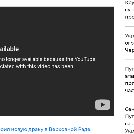
Кр
суп
про
Укр
огр
Чер
Пут
ата
пря
час
Сен
Пут
сан
оил новую драку в Верховной Раде
:
Укр