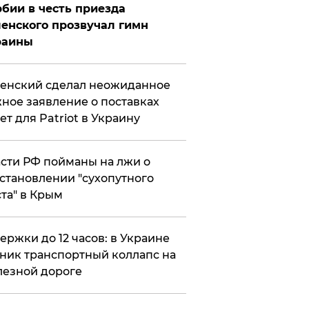
бии в честь приезда
енского прозвучал гимн
раины
енский сделал неожиданное
ное заявление о поставках
ет для Patriot в Украину
сти РФ пойманы на лжи о
становлении "сухопутного
та" в Крым
ержки до 12 часов: в Украине
ник транспортный коллапс на
езной дороге