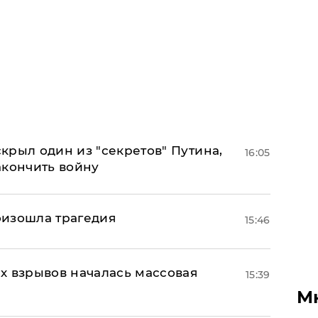
крыл один из "секретов" Путина,
16:05
акончить войну
оизошла трагедия
15:46
х взрывов началась массовая
15:39
М