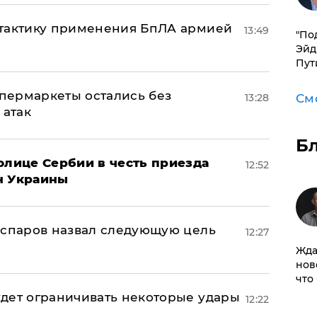
 тактику применения БпЛА армией
13:49
​"По
Эйд
Пут
пермаркеты остались без
13:28
См
 атак
Б
олице Сербии в честь приезда
12:52
н Украины
аспаров назвал следующую цель
12:27
Жда
нов
что
дет ограничивать некоторые удары
12:22