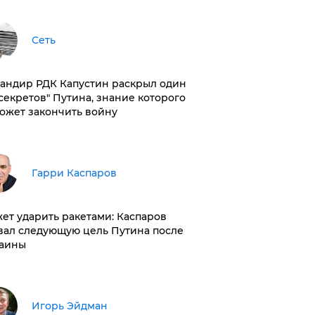
Сеть
андир РДК Капустин раскрыл один
"секретов" Путина, знание которого
ожет закончить войну
Гарри Каспаров
ет ударить ракетами: Каспаров
вал следующую цель Путина после
аины
Игорь Эйдман