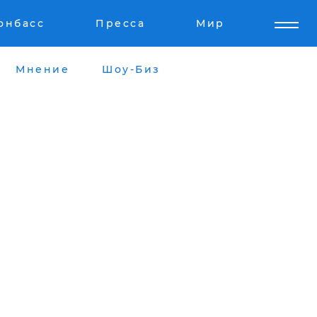
онбасс
Пресса
Мир
Мнение
Шоу-Биз