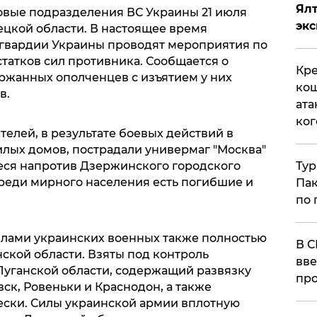
Ял
овые подразделения ВС Украины 21 июля
эк
цкой области. В настоящее время
гвардии Украины проводят мероприятия по
татков сил противника. Сообщается о
Кре
ржанных ополченцев с изъятием у них
кош
в.
ата
ког
елей, в результате боевых действий в
лых домов, пострадали универмаг "Москва"
Тур
иеся напротив Дзержинского городского
 среди мирного населения есть погибшие и
Пак
по 
силами украинских военных также полностью
В С
ской области. Взяты под контроль
вве
Луганской области, содержащий развязку
про
вск, Ровеньки и Краснодон, а также
ески. Силы украинской армии вплотную