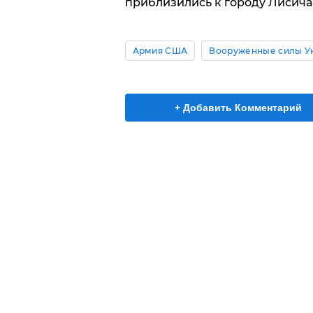
приблизились к городу Лисича
Армия США
Вооруженные силы У
+ Добавить Комментарий