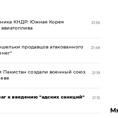
юзника КНДР: Южная Корея
21:55
н авиатоплива
кошельки продавцов атакованного
21:49
енег"
 и Пакистан создали военный союз
21:19
неве
аг к введению "адских санкций"
21:15
М