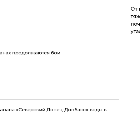
От 
тяж
поч
уга
ранах продолжаются бои
анала «Северский Донец-Донбасс» воды в