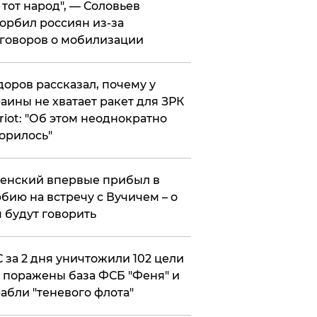
е тот народ", — Соловьев
орбил россиян из-за
говоров о мобилизации
оров рассказал, почему у
аины не хватает ракет для ЗРК
riot: "Об этом неоднократно
орилось"
енский впервые прибыл в
бию на встречу с Вучичем – о
 будут говорить
 за 2 дня уничтожили 102 цели
 поражены база ФСБ "Феня" и
абли "теневого флота"