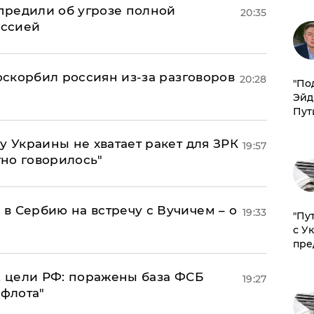
предили об угрозе полной
20:35
оссией
 оскорбил россиян из-за разговоров
20:28
​"По
Эйд
Пут
у Украины не хватает ракет для ЗРК
19:57
тно говорилось"
в Сербию на встречу с Вучичем – о
19:33
"Пу
с У
пре
2 цели РФ: поражены база ФСБ
19:27
 флота"