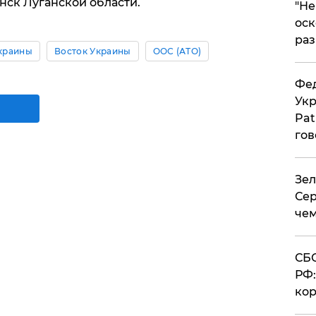
нск Луганской области.
​"Н
оск
раз
краины
Восток Украины
ООС (АТО)
Фед
Укр
Pat
гов
Зел
Сер
чем
СБС
РФ:
кор