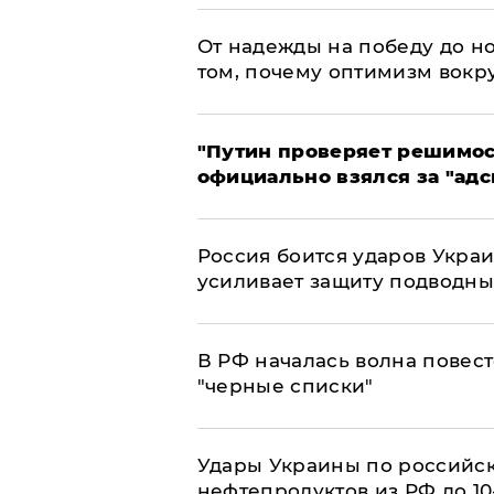
От надежды на победу до но
том, почему оптимизм вокру
"Путин проверяет решимост
официально взялся за "адс
Россия боится ударов Укра
усиливает защиту подводны
​В РФ началась волна повест
"черные списки"
Удары Украины по российс
нефтепродуктов из РФ до 1