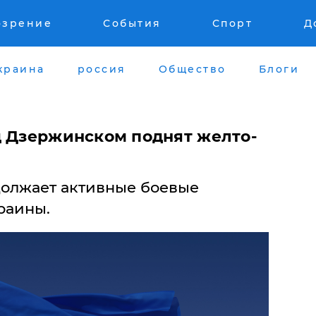
озрение
События
Спорт
Д
краина
россия
Общество
Блоги
д Дзержинском поднят желто-
олжает активные боевые
раины.