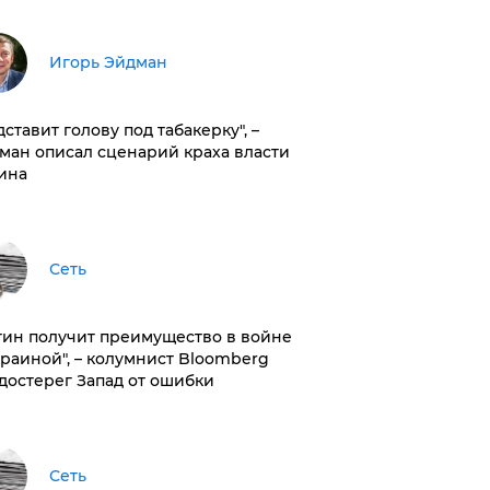
Игорь Эйдман
дставит голову под табакерку", –
ман описал сценарий краха власти
ина
Сеть
тин получит преимущество в войне
краиной", – колумнист Bloomberg
достерег Запад от ошибки
Сеть