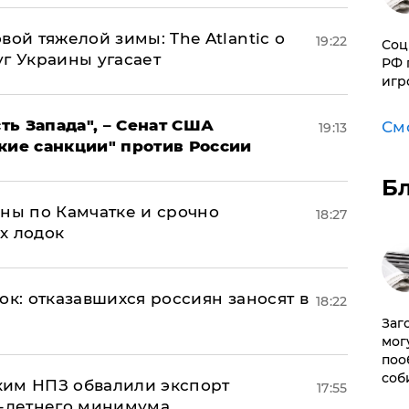
вой тяжелой зимы: The Atlantic о
19:22
Соц
г Украины угасает
РФ 
игр
ь Запада", – Сенат США
См
19:13
кие санкции" против России
Б
ины по Камчатке и срочно
18:27
х лодок
ок: отказавшихся россиян заносят в
18:22
Заг
мог
поо
соб
ким НПЗ обвалили экспорт
17:55
0-летнего минимума