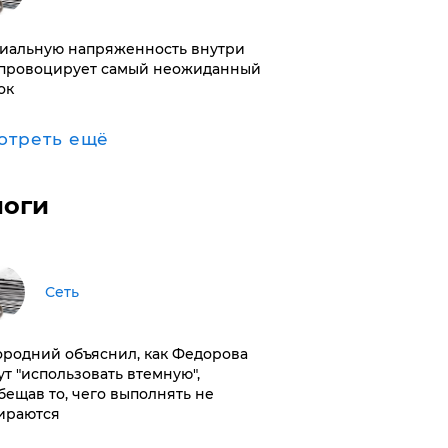
иальную напряженность внутри
провоцирует самый неожиданный
ок
отреть ещё
логи
Сеть
ородний объяснил, как Федорова
ут "использовать втемную",
бещав то, чего выполнять не
ираются