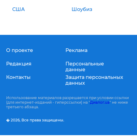
США
Шоубиз
О проекте
Реклама
Редакция
Персональные
данные
Контакты
Защита персональных
данных
Использование материалов разрешается при условии ссылки
(для интернет-изданий - гиперссылки) на "
Диалог.ua
" не ниже
третьего абзаца.
� 2026,
Все права защищены.