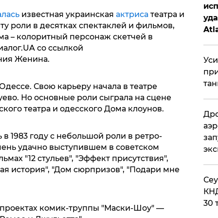
исп
алась
известная украинская
актриса
театра и
уда
ту роли в десятках спектаклей и фильмов,
Atl
ма – колоритный персонаж скетчей в
би
иалог.UA со ссылкой
ния Женина.
Уси
при
тан
 Одессе. Свою карьеру начала в театре
ево. Но основные роли сыграла на сцене
кого театра и одесского Дома клоунов.
Дро
аэр
 в 1983 году с небольшой роли в ретро-
зап
очень удачно выступившем в советском
эк
ьмах "12 стульев", "Эффект присутствия",
кая история", "Дом сюрпризов", "Подари мне
​Се
КНД
30 
в проектах комик-труппы "Маски-Шоу" —