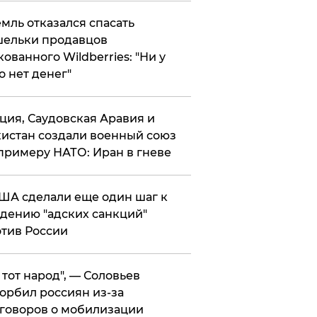
мль отказался спасать
ельки продавцов
кованного Wildberries: "Ни у
о нет денег"
ция, Саудовская Аравия и
истан создали военный союз
примеру НАТО: Иран в гневе
ША сделали еще один шаг к
дению "адских санкций"
тив России
е тот народ", — Соловьев
орбил россиян из-за
говоров о мобилизации