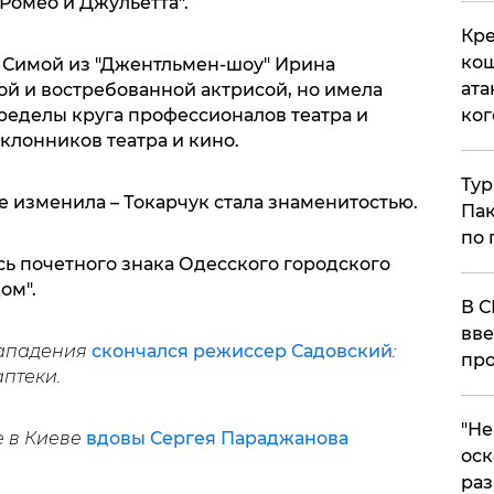
"Ромео и Джульетта".
Кре
кош
ей Симой из "Джентльмен-шоу" Ирина
ата
ой и востребованной актрисой, но имела
ределы круга профессионалов театра и
ког
оклонников театра и кино.
Тур
е изменила – Токарчук стала знаменитостью.
Пак
по 
ась почетного знака Одесского городского
ом".
В С
вве
нападения
скончался режиссер Садовский
:
про
аптеки.
​"Н
е в Киеве
вдовы Сергея Параджанова
оск
раз