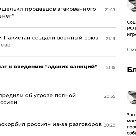
кошельки продавцов атакованного
21:49
енег"
Соц
РФ 
игр
 и Пакистан создали военный союз
21:19
неве
См
аг к введению "адских санкций"
21:15
Б
предили об угрозе полной
20:35
оссией
Заг
мог
 оскорбил россиян из-за разговоров
20:28
поо
соб