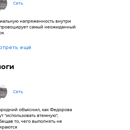
Сеть
иальную напряженность внутри
провоцирует самый неожиданный
ок
отреть ещё
логи
Сеть
ородний объяснил, как Федорова
ут "использовать втемную",
бещав то, чего выполнять не
ираются