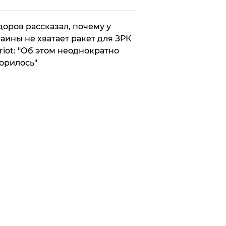
оров рассказал, почему у
аины не хватает ракет для ЗРК
riot: "Об этом неоднократно
орилось"