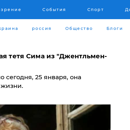
озрение
События
Спорт
Д
краина
россия
Общество
Блоги
ая тетя Сима из "Джентльмен-
 сегодня, 25 января, она
 жизни.