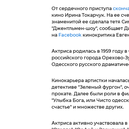
От сердечного приступа
сконч
кино Ирина Токарчук. На ее сче
знаменитой ее сделала тетя Си
"Джентльмен-шоу", сообщает Д
на
Facebook
кинокритика Евге
Актриса родилась в 1959 году в
российского города Орехово-Зу
Одесского русского драматичес
Кинокарьера артистки началась
детективе "Зеленый фургон", 
прокате. Далее были роли в фил
"Улыбка Бога, или Чисто одесс
счастье" и множестве других.
Актриса активно участвовала 