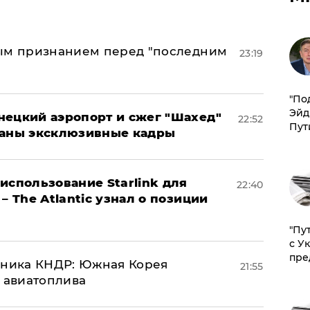
ным признанием перед "последним
23:19
​"По
Эйд
нецкий аэропорт и сжег "Шахед"
22:52
Пут
ваны эксклюзивные кадры
использование Starlink для
22:40
– The Atlantic узнал о позиции
"Пу
с У
пре
юзника КНДР: Южная Корея
21:55
н авиатоплива