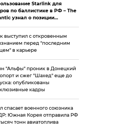
ользование Starlink для
ров по баллистике в РФ – The
antic узнал о позиции
знесмена
к выступил с откровенным
знанием перед "последним
цем" в карьере
н "Альфы" проник в Донецкий
опорт и сжег "Шахед" еще до
уска: опубликованы
склюзивные кадры
ул спасает военного союзника
Р: Южная Корея отправила РФ
тысяч тонн авиатоплива