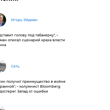
Игорь Эйдман
дставит голову под табакерку", –
ман описал сценарий краха власти
ина
Сеть
тин получит преимущество в войне
краиной", – колумнист Bloomberg
достерег Запад от ошибки