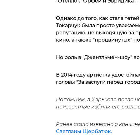
"Отелло", "Орфей и Эвридика", 
Однако до того, как стала тет
Токарчук была просто уважаем
репутацию, не выходящую за п
кино, а также "продвинутых" п
Но роль в "Джентльмен-шоу" вс
В 2014 году артистка удостоил
головы "За заслуги перед город
Напомним, в Харькове после 
неизвестные избили его возле 
Ранее стало известно о кончин
Светланы Щербатюк.