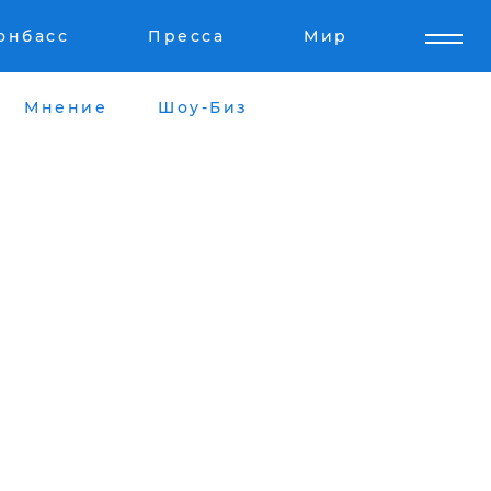
онбасс
Пресса
Мир
Мнение
Шоу-Биз