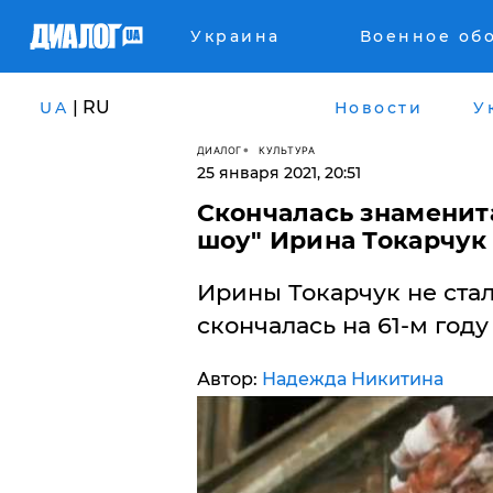
Украина
Военное об
| RU
UA
Новости
У
ДИАЛОГ
КУЛЬТУРА
25 января 2021, 20:51
Скончалась знаменит
шоу" Ирина Токарчук
Ирины Токарчук не стало
скончалась на 61-м году
Автор:
Надежда Никитина