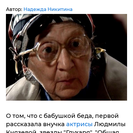
Автор:
Надежда Никитина
О том, что с бабушкой беда, первой
рассказала внучка
актрисы
Людмилы
Князевой, звезды "Глухаря", "Общая