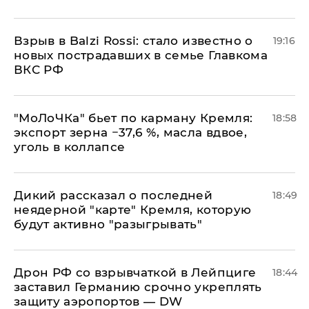
Взрыв в Balzi Rossi: стало известно о
19:16
новых пострадавших в семье Главкома
ВКС РФ
​"МоЛоЧКа" бьет по карману Кремля:
18:58
экспорт зерна −37,6 %, масла вдвое,
уголь в коллапсе
Дикий рассказал о последней
18:49
неядерной "карте" Кремля, которую
будут активно "разыгрывать"
​Дрон РФ со взрывчаткой в Лейпциге
18:44
заставил Германию срочно укреплять
защиту аэропортов — DW