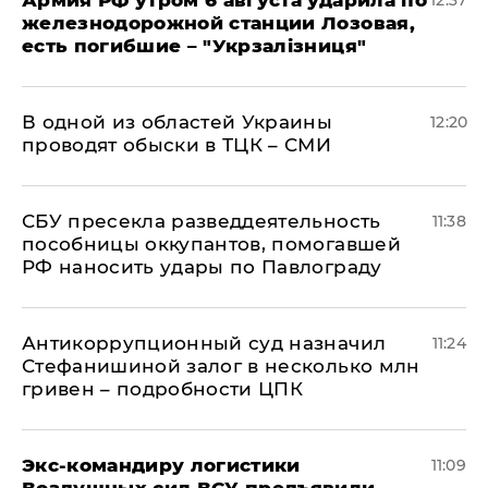
Армия РФ утром 6 августа ударила по
12:37
железнодорожной станции Лозовая,
есть погибшие – "Укрзалізниця"
В одной из областей Украины
12:20
проводят обыски в ТЦК – СМИ
СБУ пресекла разведдеятельность
11:38
пособницы оккупантов, помогавшей
РФ наносить удары по Павлограду
Антикоррупционный суд назначил
11:24
Стефанишиной залог в несколько млн
гривен – подробности ЦПК
Экс-командиру логистики
11:09