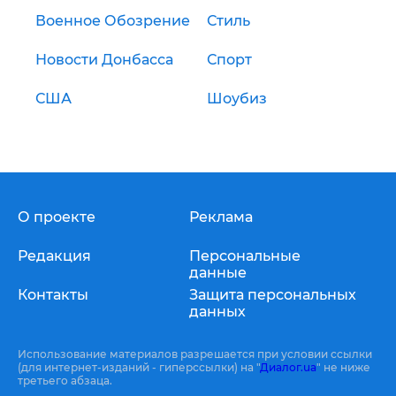
Военное Обозрение
Стиль
Новости Донбасса
Спорт
США
Шоубиз
О проекте
Реклама
Редакция
Персональные
данные
Контакты
Защита персональных
данных
Использование материалов разрешается при условии ссылки
(для интернет-изданий - гиперссылки) на "
Диалог.ua
" не ниже
третьего абзаца.