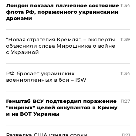
Лондон показал плачевное состояние
11:54
флота РФ, пораженного украинскими
дронами
"Новая стратегия Кремля", – эксперты
11:39
объяснили слова Мирошника о войне
с Украиной
РФ бросает украинских
11:34
военнопленных в бои – ISW
Генштаб ВСУ подтвердил поражение
11:27
"жирных" целей оккупантов в Крыму
и на ВОТ Украины
Разведка США узнала сроки
11:21