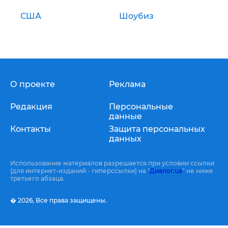
США
Шоубиз
О проекте
Реклама
Редакция
Персональные
данные
Контакты
Защита персональных
данных
Использование материалов разрешается при условии ссылки
(для интернет-изданий - гиперссылки) на "
Диалог.ua
" не ниже
третьего абзаца.
� 2026,
Все права защищены.