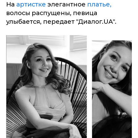
На
артистке
элегантное
платье,
волосы распущены, певица
улыбается, передает "Диалог.UA".