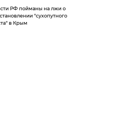
сти РФ пойманы на лжи о
становлении "сухопутного
та" в Крым