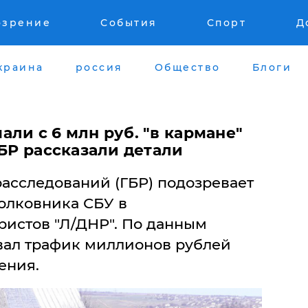
озрение
События
Спорт
Д
краина
россия
Общество
Блоги
али с 6 млн руб. "в кармане"
ГБР рассказали детали
расследований (ГБР) подозревает
олковника СБУ в
истов "Л/ДНР". По данным
овал трафик миллионов рублей
ения.