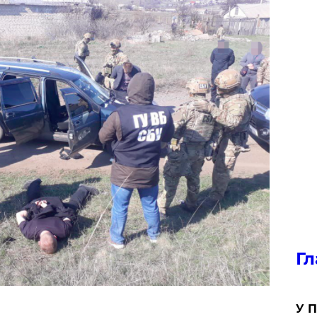
Гл
У П