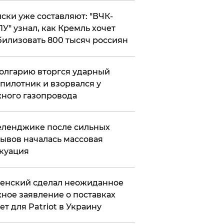
ски уже составляют: "ВЧК-
У" узнал, как Кремль хочет
илизовать 800 тысяч россиян
олгарию вторгся ударный
пилотник и взорвался у
ного газопровода
еленджике после сильных
ывов началась массовая
куация
енский сделал неожиданное
ное заявление о поставках
ет для Patriot в Украину