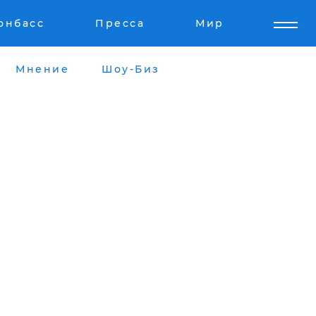
онбасс
Пресса
Мир
Мнение
Шоу-Биз