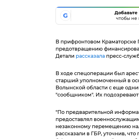
Добавьте 
G
чтобы не 
В прифронтовом Краматорске 
предотвращению финансирован
Детали
рассказала
пресс-служб
В ходе спецоперации был арес
старший уполномоченный в ос
Волынской области с еще одни
"сообщником". Их подозревают
"По предварительной информа
предоставлял военнослужащим
незаконному перемещению нали
рассказали в ГБР, уточнив, чт