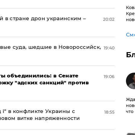
Ков
Кре
й в стране дрон украинским –
20:02
нов
См
овые суда, шедшие в Новороссийск,
19:40
Б
ы объединились: в Сенате
19:06
ржку "адских санкций" против
Жда
нов
 і" в конфликте Украины с
что
18:55
новом витке напряженности