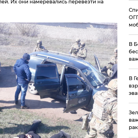
лей. Их они намеревались перевезти на
Спи
ОГП
моб
В Б
бес
важ
В Г
взр
эва
Зел
важ
рак