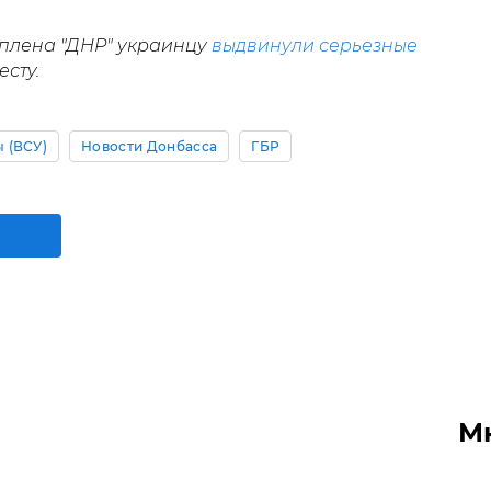
плена "ДНР" украинцу
выдвинули серьезные
есту.
 (ВСУ)
Новости Донбасса
ГБР
М