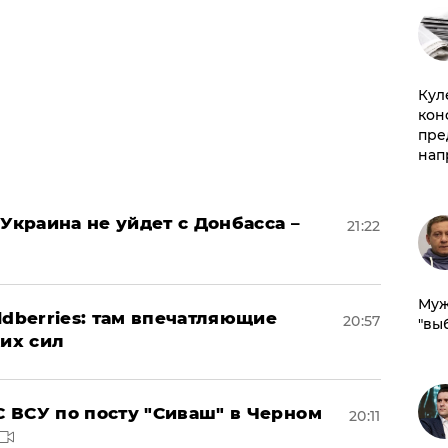
Куле
кон
пре
нап
Украина не уйдет с Донбасса –
21:22
Муж
ldberries: там впечатляющие
20:57
"вы
ких сил
 ВСУ по посту "Сиваш" в Черном
20:11