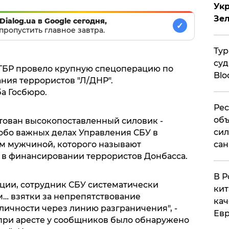
Укр
Зе
Dialog.ua в Google сегодня,
✓
пропустить главное завтра.
Тур
суд
ГБР провело крупную спецоперацию по
Blo
ия террористов "Л/ДНР".
а Госбюро.
Рес
объ
тован высокопоставленный силовик -
сил
обо важных делах Управления СБУ в
сан
м мужчиной, которого называют
 в финансировании террористов Донбасса.
В Р
ции, сотрудник СБУ систематически
кит
… взятки за непрепятствование
кач
чности через линию разграничения", -
Евр
о при аресте у сообщников было обнаружено