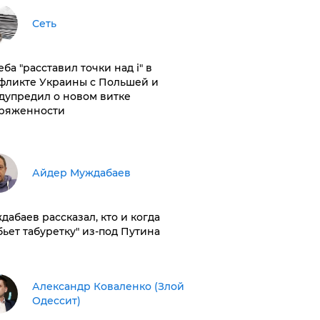
Сеть
ба "расставил точки над і" в
фликте Украины с Польшей и
дупредил о новом витке
ряженности
Айдер Муждабаев
дабаев рассказал, кто и когда
бьет табуретку" из-под Путина
Александр Коваленко (Злой
Одессит)