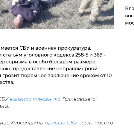
Вла
вос
мос
мается СБУ и военная прокуратура.
статьям уголовного кодекса 258-5 и 369 -
ерроризма в особо большом размере,
также предоставление неправомерной
 грозит тюремное заключение сроком от 10
ества.
 СБУ
выявила чиновника
, "сливавшего"
ны.
ьнице Херсонщины
пришла СБУ
после поста о