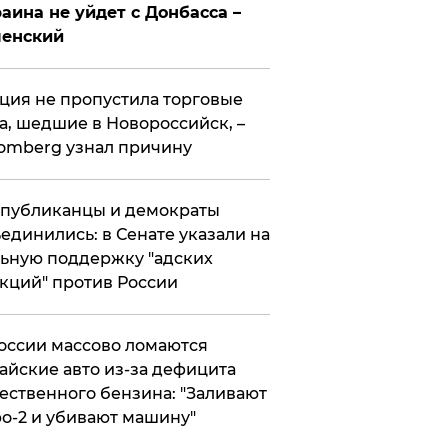
аина не уйдет с Донбасса –
ленский
ция не пропустила торговые
а, шедшие в Новороссийск, –
omberg узнал причину
публиканцы и демократы
единились: в Сенате указали на
ьную поддержку "адских
кций" против России
оссии массово ломаются
айские авто из-за дефицита
ественного бензина: "Заливают
о-2 и убивают машину"