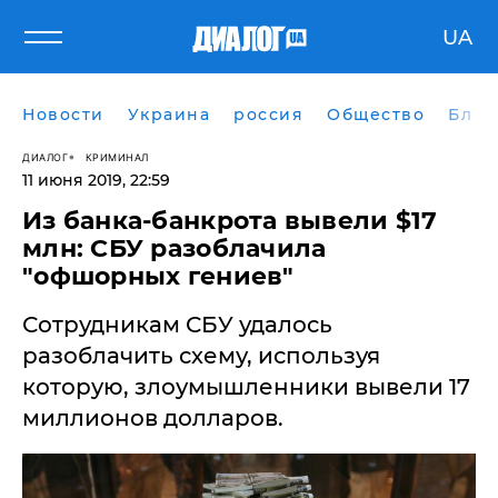
UA
Новости
Украина
россия
Общество
Блог
ДИАЛОГ
КРИМИНАЛ
11 июня 2019, 22:59
Из банка-банкрота вывели $17
млн: СБУ разоблачила
"офшорных гениев"
​Сотрудникам СБУ удалось
разоблачить схему, используя
которую, злоумышленники вывели 17
миллионов долларов.