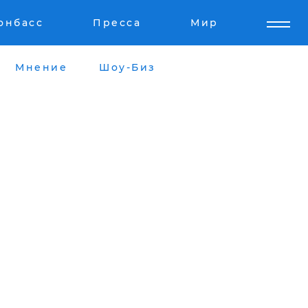
онбасс
Пресса
Мир
Мнение
Шоу-Биз