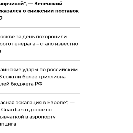
ворчивой", — Зеленский
казался о снижении поставок
О
оскве за день похоронили
рого генерала – стало известно
я
аинские удары по российским
 сожгли более триллиона
блей бюджета РФ
асная эскалация в Европе", —
 Guardian о дроне со
ывчаткой в аэропорту
йпцига