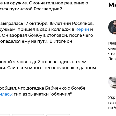
е на оружие. Окончательное решение о
М
тся путинской Росгвардией.
азыгралась 17 октября. 18-летний Росляков,
ружьем, пришел в свой колледж в
Керчи
и
 Он взорвал бомбу в столовой, после чего
попадался ему на пути. В итоге он
Гла
сил
что
Лев
олодой человек действовал один, на чем
ки. Слишком много несостыковок в данном
ообщал, что догадка Бабченко о бомбе
илась
: тип взрывчатки "обличил"
​Ук
гла
по 