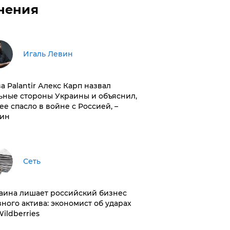
нения
Игаль Левин
ва Palantir Алекс Карп назвал
ьные стороны Украины и объяснил,
 ее спасло в войне с Россией, –
ин
Сеть
раина лишает российский бизнес
вного актива: экономист об ударах
Wildberries