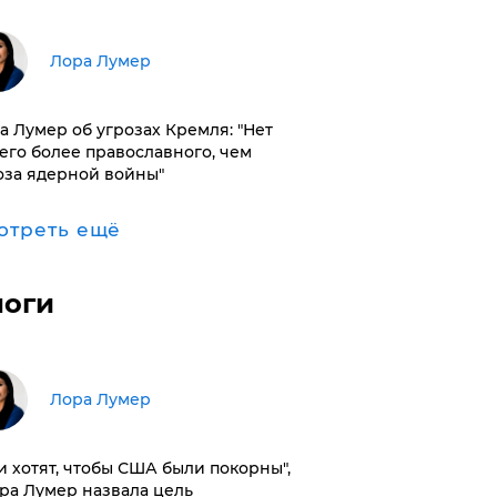
​Лора Лумер
а Лумер об угрозах Кремля: "Нет
его более православного, чем
оза ядерной войны"
отреть ещё
логи
​Лора Лумер
и хотят, чтобы США были покорны",
ора Лумер назвала цель