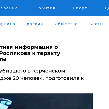
озрение
События
Спорт
Д
краина
россия
Общество
Блоги
етная информация о
Рослякова к теракту
ты
 убившего в Керченском
дже 20 человек, подготовила к