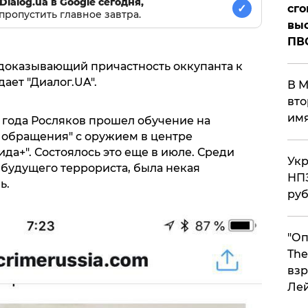
Dialog.ua в Google сегодня,
✓
сго
пропустить главное завтра.
выс
ПВ
 доказывающий причастность оккупанта к
ает "Диалог.UA".
В М
вто
им
о года Росляков прошел обучение на
 обращения" с оружием в центре
да+". Состоялось это еще в июле. Среди
Укр
будущего террориста, была некая
НПЗ
ь.
ру
"Оп
The
взр
Ле