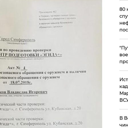
80 
спу
неф
пос
​"П
вое
про
​Ис
кад
Мар
ВС
В В
чин