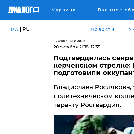
Украина
Военное об
| RU
UA
Новости
У
ДИАЛОГ
КРИМИНАЛ
20 октября 2018, 12:35
​Подтвердилась секр
керченском стрелке: 
подготовили оккупан
Владислава Рослякова,
политехническом колле
теракту Росгвардия.