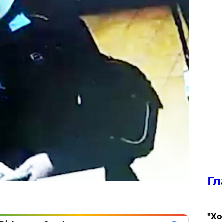
Гл
​"Х