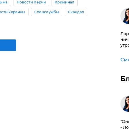
рыма
Новости Керчи
Криминал
ости Украины
Спецслужбы
Скандал
Лор
нич
угр
См
Б
"Он
- Л