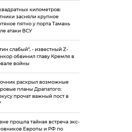
квадратных километров:
тники засняли крупное
тяное пятно у порта Тамань
ле атаки ВСУ
утин слабый", - известный Z-
нкор обвинил главу Кремля в
вале войны
точник раскрыл возможные
ровые планы Драпатого:
кусу прочат важный пост в
У
ене прошла тайная встреча экс-
овников Европы и РФ по