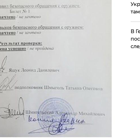
Укр
там
​В 
пос
сле