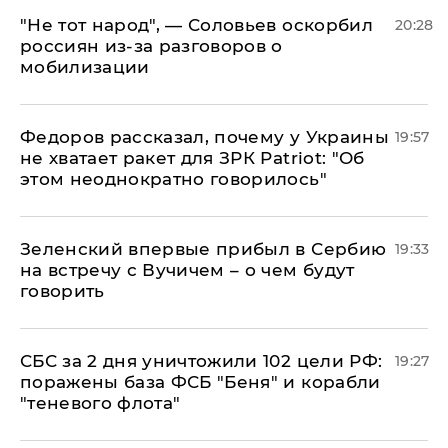
​"Не тот народ", — Соловьев оскорбил
20:28
россиян из-за разговоров о
мобилизации
Федоров рассказал, почему у Украины
19:57
не хватает ракет для ЗРК Patriot: "Об
этом неоднократно говорилось"
Зеленский впервые прибыл в Сербию
19:33
на встречу с Вучичем – о чем будут
говорить
СБС за 2 дня уничтожили 102 цели РФ:
19:27
поражены база ФСБ "Беня" и корабли
"теневого флота"