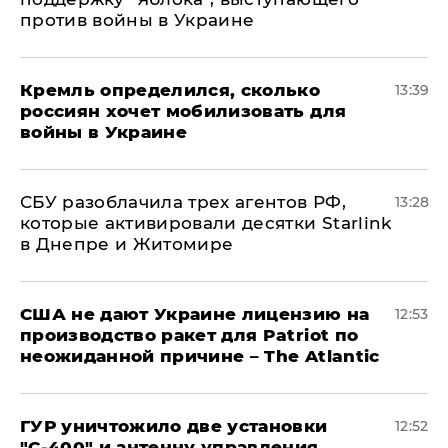
против войны в Украине
Кремль определился, сколько
13:39
россиян хочет мобилизовать для
войны в Украине
СБУ разоблачила трех агентов РФ,
13:28
которые активировали десятки Starlink
в Днепре и Житомире
США не дают Украине лицензию на
12:53
производство ракет для Patriot по
неожиданной причине – The Atlantic
ГУР уничтожило две установки
12:52
"С‑400" и антенну управления