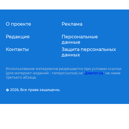
О проекте
Реклама
Редакция
Персональные
данные
Контакты
Защита персональных
данных
Использование материалов разрешается при условии ссылки
(для интернет-изданий - гиперссылки) на "
Диалог.ua
" не ниже
третьего абзаца.
� 2026,
Все права защищены.