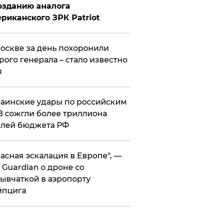
озданию аналога
риканского ЗРК Patriot
оскве за день похоронили
рого генерала – стало известно
я
аинские удары по российским
 сожгли более триллиона
блей бюджета РФ
асная эскалация в Европе", —
 Guardian о дроне со
ывчаткой в аэропорту
йпцига