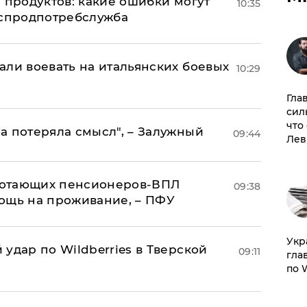
 продуктов: какие ошибки могут
10:35
оспродпотребслужба
али воевать на итальянских боевых
10:29
Гла
сил
что
а потеряла смысл", – Залужный
09:44
Лев
аботающих пенсионеров-ВПЛ
09:38
ощь на проживание, – ПФУ
​Ук
удар по Wildberries в Тверской
09:11
гла
по 