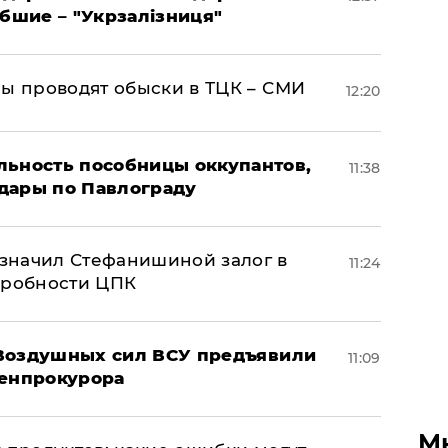
ибшие – "Укрзалізниця"
ны проводят обыски в ТЦК – СМИ
12:20
льность пособницы оккупантов,
11:38
дары по Павлограду
значил Стефанишиной залог в
11:24
дробности ЦПК
 Воздушных сил ВСУ предъявили
11:09
Генпрокурора
М