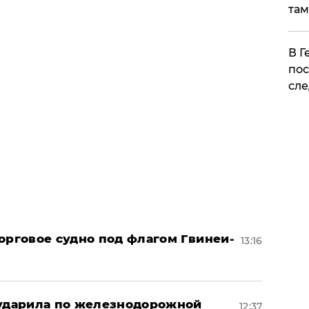
там
​В 
пос
сле
орговое судно под флагом Гвинеи-
13:16
 ударила по железнодорожной
12:37