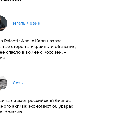
Игаль Левин
ва Palantir Алекс Карп назвал
ьные стороны Украины и объяснил,
 ее спасло в войне с Россией, –
ин
Сеть
раина лишает российский бизнес
вного актива: экономист об ударах
Wildberries