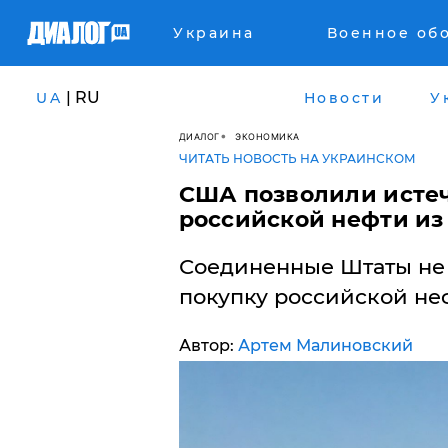
Украина
Военное об
| RU
UA
Новости
У
ДИАЛОГ
ЭКОНОМИКА
ЧИТАТЬ НОВОСТЬ НА УКРАИНСКОМ
США позволили исте
российской нефти из
Соединенные Штаты не
покупку российской неф
Автор:
Артем Малиновский