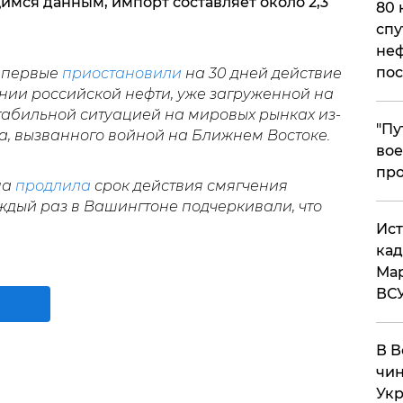
мся данным, импорт составляет около 2,3
80 
спу
неф
пос
 впервые
приостановили
на 30 дней действие
нии российской нефти, уже загруженной на
естабильной ситуацией на мировых рынках из-
​"П
а, вызванного войной на Ближнем Востоке.
вое
про
на
продлила
срок действия смягчения
аждый раз в Вашингтоне подчеркивали, что
​Ис
кад
Мар
ВС
В В
чин
Укр