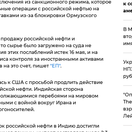
ключения из санкционного режима, которое
к с
ьные операции с российской нефтью на
аме
тавками из-за блокировки Ормузского
В М
вто
 продажу российской нефти и
им
то сырье было загружено на суда не
ия этих послаблений истек 16 мая, и на
иса контроля за иностранными активами
Укр
 на это счет, пишет
"ЕП"
.
НПЗ
ру
ась к США с просьбой продлить действие
йской нефти. Индийская сторона
"Оп
одолжающимися перебоями на мировом
The
ными с войной вокруг Ирана и
взр
ргоносителей.
Ле
вок российской нефти в Индию достигли