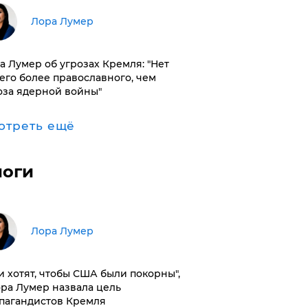
​Лора Лумер
а Лумер об угрозах Кремля: "Нет
его более православного, чем
оза ядерной войны"
отреть ещё
логи
​Лора Лумер
и хотят, чтобы США были покорны",
ора Лумер назвала цель
пагандистов Кремля