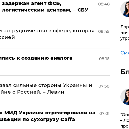
 задержан агент ФСБ,
08:48
 логистическим центрам, – СБУ
Лор
 сотрудничество в сфере, которая
08:45
нич
оссией
угр
См
ились к созданию аналога
08:16
Б
назвал сильные стороны Украины и
07:38
ойне с Россией, – Левин
 в МИД Украины отреагировали на
07:01
"Он
Швеции по сухогрузу Caffa
– Л
про