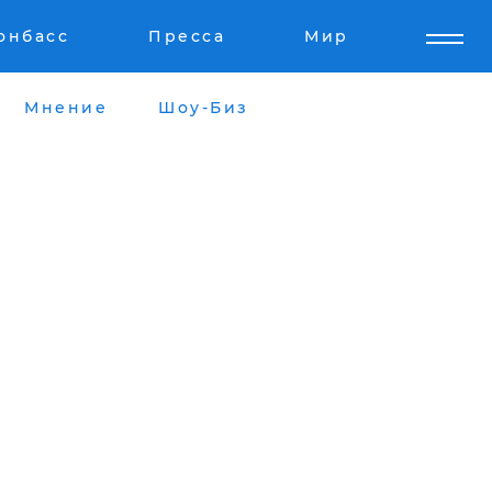
онбасс
Пресса
Мир
Мнение
Шоу-Биз