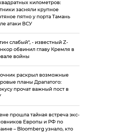
квадратных километров:
тники засняли крупное
тяное пятно у порта Тамань
ле атаки ВСУ
утин слабый", - известный Z-
нкор обвинил главу Кремля в
вале войны
точник раскрыл возможные
ровые планы Драпатого:
кусу прочат важный пост в
У
ене прошла тайная встреча экс-
овников Европы и РФ по
аине – Bloomberg узнало, кто