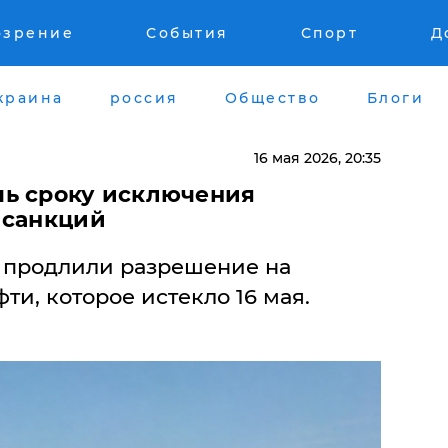
озрение
События
Спорт
Д
краина
россия
Общество
Блоги
16 мая 2026, 20:35
чь сроку исключения
 санкций
 продлили разрешение на
ти, которое истекло 16 мая.