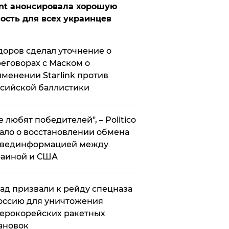
nt анонсировала хорошую
ость для всех украинцев
оров сделал уточнение о
еговорах с Маском о
менении Starlink против
сийской баллистики
се любят победителей", – Politico
ало о восстановлении обмена
звединформацией между
раиной и США
ад призвали к рейду спецназа
оссию для уничтожения
ерокорейских ракетных
ановок