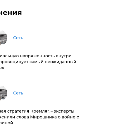
нения
Сеть
иальную напряженность внутри
провоцирует самый неожиданный
ок
Сеть
вая стратегия Кремля", – эксперты
яснили слова Мирошника о войне с
аиной