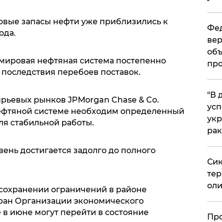
овые запасы нефти уже приблизились к
Фед
ода.
вер
объ
мировая нефтяная система постепенно
про
 последствия перебоев поставок.
​"В
рьевых рынков JPMorgan Chase & Co.
усп
нефтяной системе необходим определенный
укр
я стабильной работы.
рак
вень достигается задолго до полного
Сик
тер
оли
 сохранении ограничений в районе
тран Организации экономического
 в июне могут перейти в состояние
​Пр