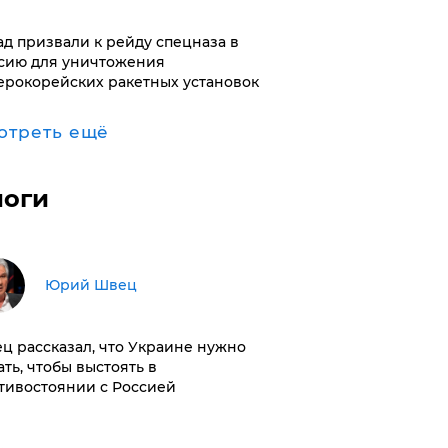
ад призвали к рейду спецназа в
сию для уничтожения
ерокорейских ракетных установок
отреть ещё
логи
Юрий Швец
ц рассказал, что Украине нужно
ать, чтобы выстоять в
тивостоянии с Россией