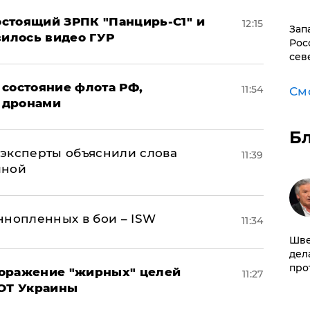
стоящий ЗРПК "Панцирь-С1" и
12:15
Зап
вилось видео ГУР
Рос
сев
 состояние флота РФ,
11:54
См
 дронами
Б
– эксперты объяснили слова
11:39
иной
ннопленных в бои – ISW
11:34
Шве
дел
про
поражение "жирных" целей
11:27
ВОТ Украины