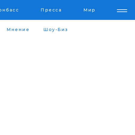
онбасс
Пресса
Мир
Мнение
Шоу-Биз