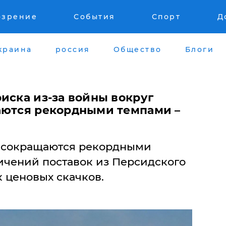
озрение
События
Спорт
Д
краина
россия
Общество
Блоги
иска из-за войны вокруг
аются рекордными темпами –
 сокращаются рекордными
ичений поставок из Персидского
к ценовых скачков.