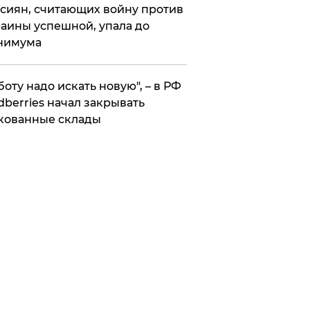
сиян, считающих войну против
аины успешной, упала до
нимума
боту надо искать новую", – в РФ
dberries начал закрывать
кованные склады