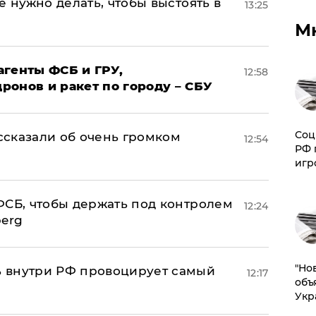
е нужно делать, чтобы выстоять в
13:25
М
агенты ФСБ и ГРУ,
12:58
онов и ракет по городу – СБУ
Соц
сказали об очень громком
12:54
РФ 
игр
ФСБ, чтобы держать под контролем
12:24
berg
"Но
 внутри РФ провоцирует самый
12:17
объ
Укр