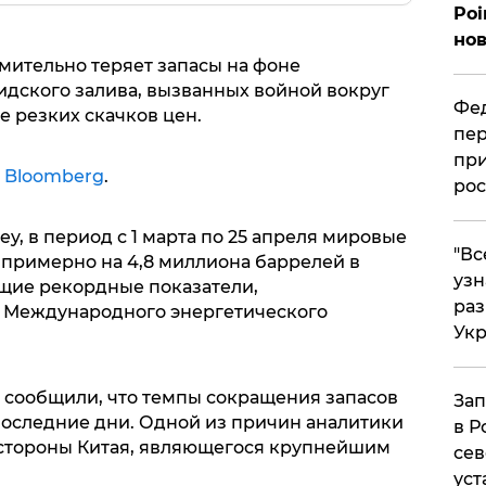
Poi
нов
ительно теряет запасы на фоне
идского залива, вызванных войной вокруг
Фед
е резких скачков цен.
пер
при
е
Bloomberg
.
рос
y, в период с 1 марта по 25 апреля мировые
​"В
примерно на 4,8 миллиона баррелей в
узн
щие рекордные показатели,
ра
е Международного энергетического
Ук
 сообщили, что темпы сокращения запасов
Зап
последние дни. Одной из причин аналитики
в Р
 стороны Китая, являющегося крупнейшим
сев
уст