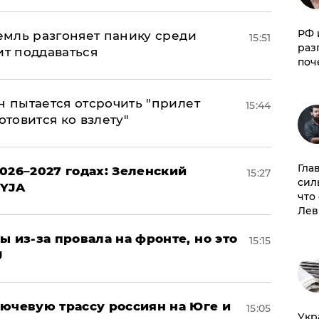
РФ 
ремль разгоняет панику среди
15:51
раз
ит поддаваться
поч
н пытается отсрочить "прилет
15:44
отовится ко взлету"
Гла
026–2027 годах: Зеленский
15:27
сил
EYJA
что
Лев
ы из-за провала на фронте, но это
15:15
J
лючевую трассу россиян на Юге и
15:05
​Ук