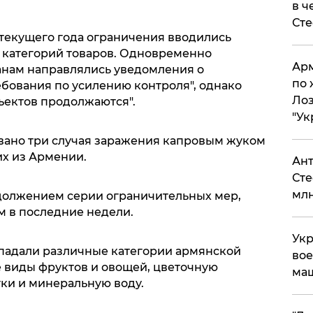
в ч
Ст
я текущего года ограничения вводились
х категорий товаров. Одновременно
Арм
нам направлялись уведомления о
по 
бования по усилению контроля", однако
Лоз
ъектов продолжаются".
"Ук
вано три случая заражения капровым жуком
х из Армении.
Ант
Сте
млн
олжением серии ограничительных мер,
 в последние недели.
Укр
падали различные категории армянской
вое
 виды фруктов и овощей, цветочную
ма
ки и минеральную воду.