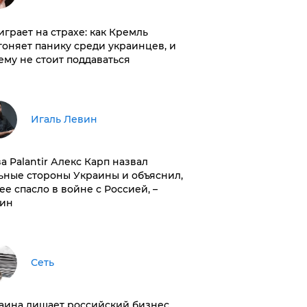
играет на страхе: как Кремль
гоняет панику среди украинцев, и
ему не стоит поддаваться
Игаль Левин
ва Palantir Алекс Карп назвал
ьные стороны Украины и объяснил,
 ее спасло в войне с Россией, –
ин
Сеть
раина лишает российский бизнес