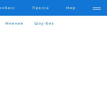
онбасс
Пресса
Мир
Мнение
Шоу-Биз