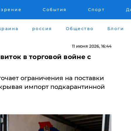
озрение
События
Спорт
Д
краина
россия
Общество
Блоги
11 июня 2026, 16:44
виток в торговой войне с
точает ограничения на поставки
акрывая импорт подкарантинной