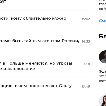
ся"
гла
по 
сти: кому обязательно нужно
15:02
См
Б
Трамп быть тайным агентом России,
14:33
 в Польше меняются, но угрозы
14:01
ое исследование
Жда
отс
кот
ацию, в чем подозревают Ольгу
13:48