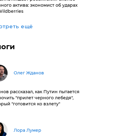
вного актива: экономист об ударах
Wildberries
отреть ещё
логи
Олег Жданов
нов рассказал, как Путин пытается
рочить "прилет черного лебедя",
орый "готовится ко взлету"
​Лора Лумер