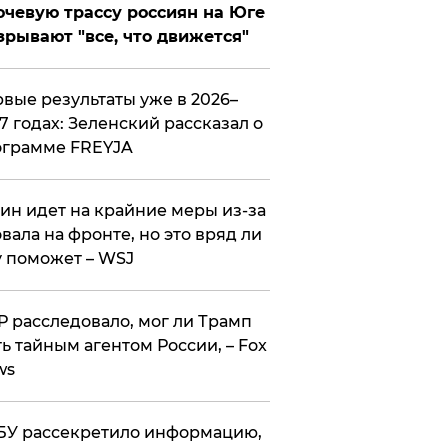
чевую трассу россиян на Юге
зрывают "все, что движется"
вые результаты уже в 2026–
7 годах: Зеленский рассказал о
ограмме FREYJA
ин идет на крайние меры из-за
вала на фронте, но это вряд ли
 поможет – WSJ
 расследовало, мог ли Трамп
ь тайным агентом России, – Fox
ws
У рассекретило информацию,