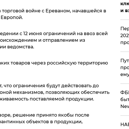
клю
и в
 торговой войне с Ереваном, начавшейся в
 Европой.
Пер
едении с 12 июня ограничений на ввоз всей
202
оисхождением и отправлением из
пр
ии ведомства.
Пут
таких товаров через российскую территорию
про
ему
, что ограничения будут действовать до
роной механизмов, позволяющих обеспечить
ФБР
живаемость поставляемой продукции.
быт
Ne
зоре, решение принято якобы после
антинных объектов в продукции,
НАБ