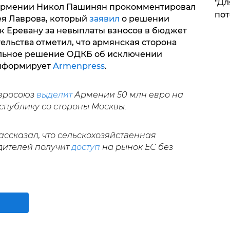
"Дл
Армении Никол Пашинян прокомментировал
пот
ея Лаврова, который
заявил
о решении
к Еревану за невыплаты взносов в бюджет
тельства отметил, что армянская сторона
льное решение ОДКБ об исключении
информирует
Armenpress
.
Евросоюз
выделит
Армении 50 млн евро на
спублику со стороны Москвы.
ассказал, что сельскохозяйственная
дителей получит
доступ
на рынок ЕС без