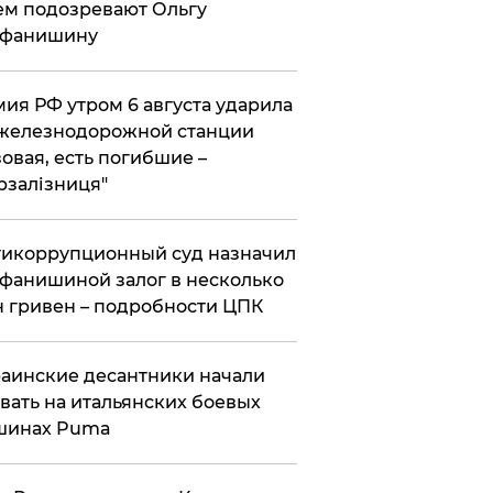
ем подозревают Ольгу
ефанишину
ия РФ утром 6 августа ударила
железнодорожной станции
овая, есть погибшие –
рзалізниця"
икоррупционный суд назначил
фанишиной залог в несколько
 гривен – подробности ЦПК
аинские десантники начали
вать на итальянских боевых
шинах Puma