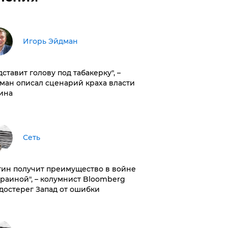
Игорь Эйдман
дставит голову под табакерку", –
ман описал сценарий краха власти
ина
Сеть
тин получит преимущество в войне
краиной", – колумнист Bloomberg
достерег Запад от ошибки