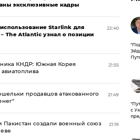
ваны эксклюзивные кадры
использование Starlink для
22:40
– The Atlantic узнал о позиции
​"По
Эйд
Пут
юзника КНДР: Южная Корея
21:55
н авиатоплива
кошельки продавцов атакованного
21:49
енег"
"Пу
с У
пре
 и Пакистан создали военный союз
21:19
неве