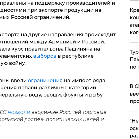
аправлены на поддержку производителей и
удностями при экспорте продукции на
Кре
мых Россией ограничений.
кош
ата
ког
спорта на другие направления происходит
 отношений между Арменией и Россией.
ала курс правительства Пашиняна на
Тур
арламентских
выборов
в республике
Пак
вую войну.
по 
аны ввели
ограничения
на импорт ряда
В С
ичения попали различные категории
вве
еральную воду, овощи, фрукты и рыбу.
про
 ЕС
назвали
вводимые Россией торговые
опыткой достичь политических целей и
​"Н
.
оск
раз