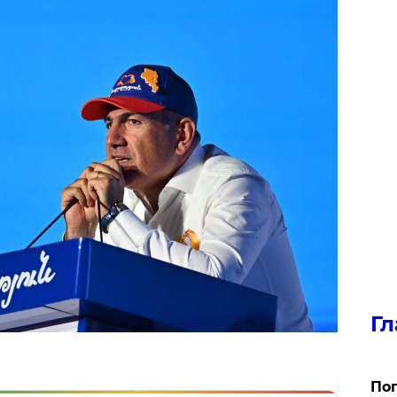
Гл
Поп