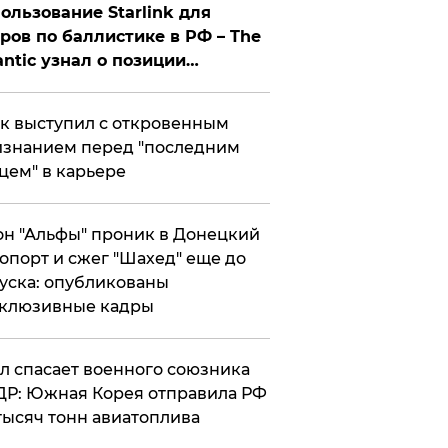
ользование Starlink для
ров по баллистике в РФ – The
antic узнал о позиции
знесмена
к выступил с откровенным
знанием перед "последним
цем" в карьере
н "Альфы" проник в Донецкий
опорт и сжег "Шахед" еще до
уска: опубликованы
склюзивные кадры
ул спасает военного союзника
Р: Южная Корея отправила РФ
тысяч тонн авиатоплива