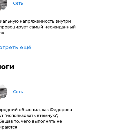
Сеть
иальную напряженность внутри
провоцирует самый неожиданный
ок
отреть ещё
логи
Сеть
ородний объяснил, как Федорова
ут "использовать втемную",
бещав то, чего выполнять не
ираются