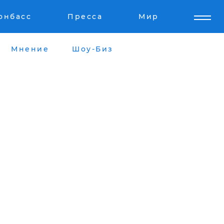
онбасс
Пресса
Мир
Мнение
Шоу-Биз