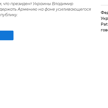
, что президент Украины Владимир
держать Армению на фоне усиливающегося
Фед
спублику.
Укр
Pat
гов