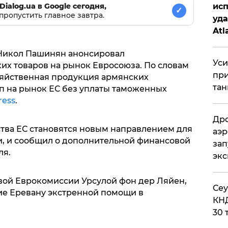
Dialog.ua в Google сегодня,
исп
✓
пропустить главное завтра.
уда
Atl
би
 Никол Пашинян анонсировал
Уси
х товаров на рынок Евросоюза. По словам
при
зяйственная продукция армянских
тан
п на рынок ЕС без уплаты таможенных
ess
.
Дро
ства ЕС становятся новым направлением для
аэр
, и сообщил о дополнительной финансовой
зап
ля.
эк
авой Еврокомиссии Урсулой фон дер Ляйен,
​Се
ие Еревану экстренной помощи в
КНД
30 