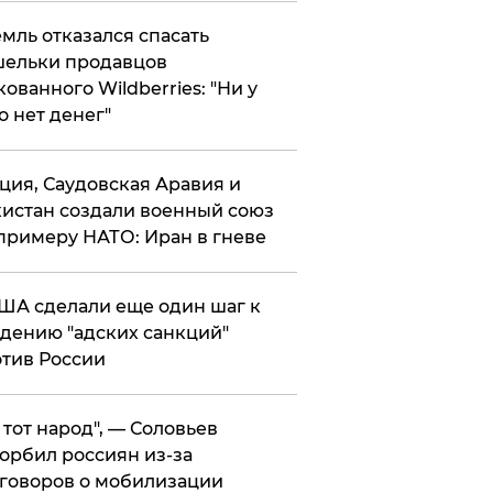
мль отказался спасать
ельки продавцов
кованного Wildberries: "Ни у
о нет денег"
ция, Саудовская Аравия и
истан создали военный союз
примеру НАТО: Иран в гневе
ША сделали еще один шаг к
дению "адских санкций"
тив России
е тот народ", — Соловьев
орбил россиян из-за
говоров о мобилизации