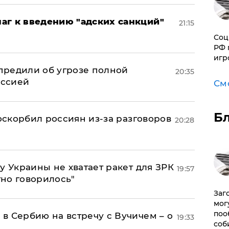
аг к введению "адских санкций"
21:15
Соц
РФ 
игр
предили об угрозе полной
20:35
оссией
См
Б
 оскорбил россиян из-за разговоров
20:28
у Украины не хватает ракет для ЗРК
19:57
тно говорилось"
Заг
мог
поо
в Сербию на встречу с Вучичем – о
19:33
соб