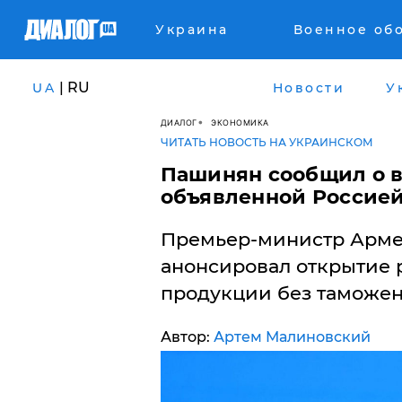
Украина
Военное об
| RU
UA
Новости
У
ДИАЛОГ
ЭКОНОМИКА
ЧИТАТЬ НОВОСТЬ НА УКРАИНСКОМ
Пашинян сообщил о в
объявленной Россией
Премьер-министр Арм
анонсировал открытие 
продукции без таможе
Автор:
Артем Малиновский