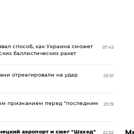
вал способ, как Украина сможет
07:43
ских баллистических ракет
рани отреагировали на удар
05:51
ным признанием перед "последним
23:19
М
нецкий аэропорт и сжег "Шахед"
22:52