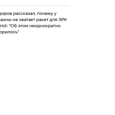
оров рассказал, почему у
аины не хватает ракет для ЗРК
riot: "Об этом неоднократно
орилось"