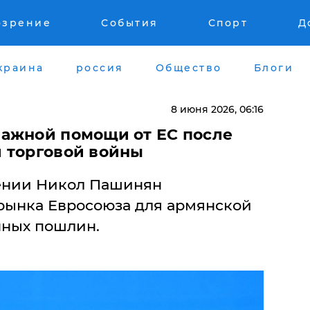
озрение
События
Спорт
Д
краина
россия
Общество
Блоги
8 июня 2026, 06:16
ажной помощи от ЕС после
 торговой войны
ении Никол Пашинян
рынка Евросоюза для армянской
нных пошлин.