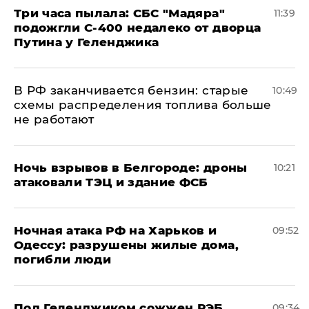
Три часа пылала: СБС "Мадяра"
11:39
подожгли С-400 недалеко от дворца
Путина у Геленджика
​В РФ заканчивается бензин: старые
10:49
схемы распределения топлива больше
не работают
​Ночь взрывов в Белгороде: дроны
10:21
атаковали ТЭЦ и здание ФСБ
​Ночная атака РФ на Харьков и
09:52
Одессу: разрушены жилые дома,
погибли люди
Под Геленджиком сожжен РЭБ
09:34