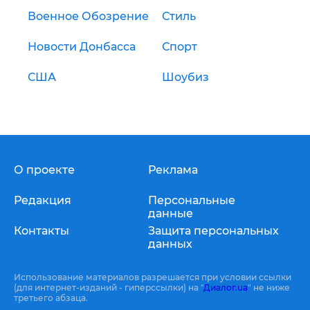
Военное Обозрение
Стиль
Новости Донбасса
Спорт
США
Шоубиз
О проекте
Реклама
Редакция
Персональные
данные
Контакты
Защита персональных
данных
Использование материалов разрешается при условии ссылки
(для интернет-изданий - гиперссылки) на "
Диалог.ua
" не ниже
третьего абзаца.