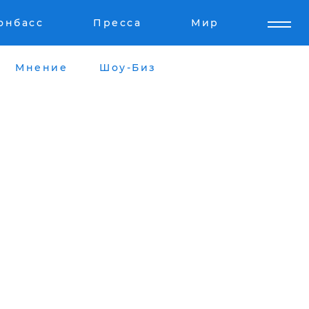
онбасс
Пресса
Мир
Мнение
Шоу-Биз