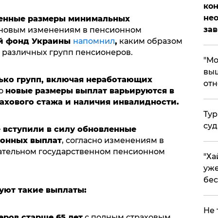
кон
не
енные размеры минимальных
за
 новым изменениям в пенсионном
й фонд Украины
напомнил
,
каким образом
я различных групп пенсионеров.
"Мо
выш
ько групп, включая неработающих
отн
то
новые размеры выплат варьируются в
рахового стажа и наличия инвалидности.
Тур
суд
не вступили в силу обновленные
онных выплат
, согласно изменениям в
ательном государственном пенсионном
"Ха
уже
бес
уют такие выплаты:
Не 
ров старше 65 лет
с полным страховым