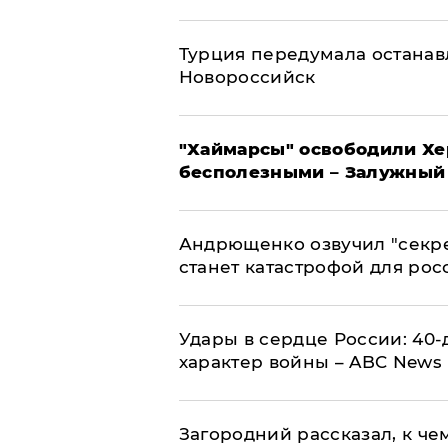
Турция передумала останавл
Новороссийск
"Хаймарсы" освободили Хер
бесполезными – Залужный
Андрющенко озвучил "секре
станет катастрофой для рос
Удары в сердце России: 40
характер войны – ABC News
Загородний рассказал, к че