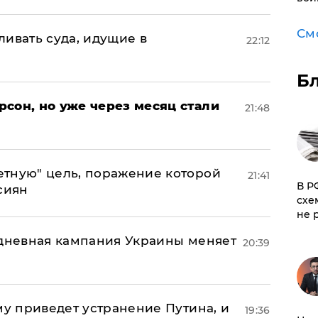
См
ивать суда, идущие в
22:12
Б
сон, но уже через месяц стали
21:48
тную" цель, поражение которой
21:41
​В 
сиян
схе
не 
-дневная кампания Украины меняет
20:39
му приведет устранение Путина, и
19:36