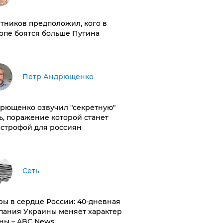
тников предположил, кого в
опе боятся больше Путина
Петр Андрющенко
рющенко озвучил "секретную"
ь, поражение которой станет
астрофой для россиян
Сеть
ры в сердце России: 40-дневная
пания Украины меняет характер
ны – ABC News