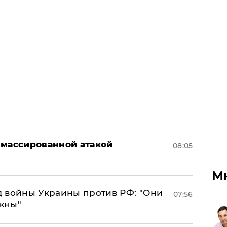
 массированной атакой
08:05
М
 войны Украины против РФ: "Они
07:56
лжны"