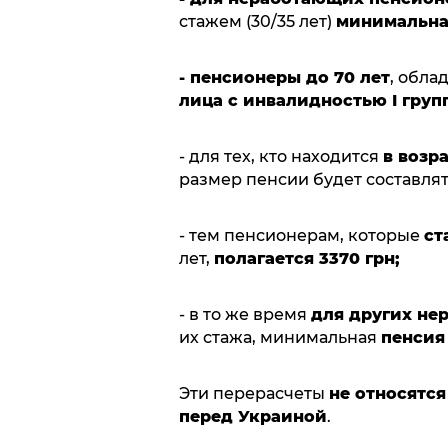
стажем (30/35 лет)
минимальная
- пенсионеры до 70 лет
, обла
лица с инвалидностью I груп
- для тех, кто находится
в возра
размер пенсии будет составля
- тем пенсионерам, которые
ст
лет,
полагается 3370 грн;
- в то же время
для других не
их стажа, минимальная
пенсия 
Эти перерасчеты
не относятся
перед Украиной
.