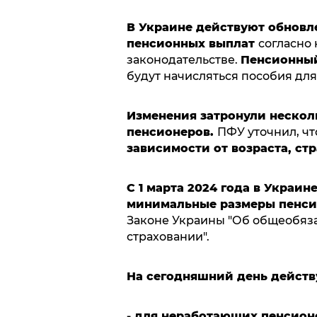
В
Украине действуют обновл
пенсионных выплат
согласно
законодательстве.
Пенсионны
будут начисляться пособия дл
Изменения затронули нескол
пенсионеров.
ПФУ уточнил, ч
зависимости от возраста, ст
С 1 марта 2024 года в Украи
минимальные размеры пенси
Законе Украины "Об общеобяз
страховании".
На сегодняшний день действ
- для неработающих пенсионе