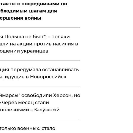
такты с посредниками по
обходимым шагам для
вершения войны
я Польша не бьет", – поляки
ли на акции против насилия в
ошении украинцев
ция передумала останавливать
а, идущие в Новороссийск
ймарсы" освободили Херсон, но
 через месяц стали
полезными – Залужный
только военных: стало