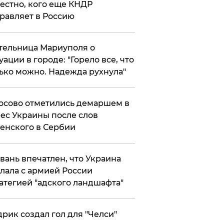
естно, кого еще КНДР
равляет в Россию
ельница Мариуполя о
уации в городе: "Горело все, что
ько можно. Надежда рухнула"
осово отметились демаршем в
ес Украины после слов
енского в Сербии
вань впечатлен, что Украина
лала с армией России
атегией "адского ландшафта"
рик создал гол для "Челси"