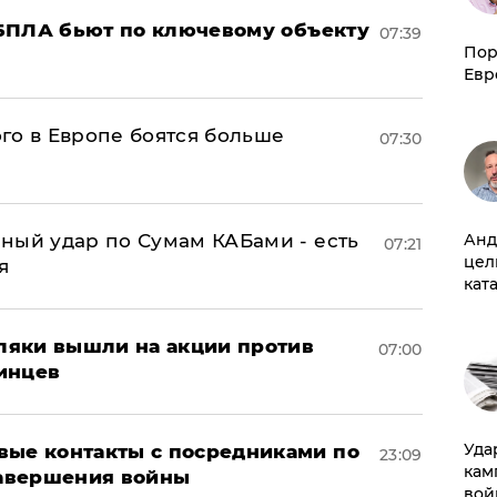
БПЛА бьют по ключевому объекту
07:39
Пор
Евр
го в Европе боятся больше
07:30
Анд
ный удар по Сумам КАБами - есть
07:21
цел
я
кат
оляки вышли на акции против
07:00
инцев
Уда
вые контакты с посредниками по
23:09
кам
авершения войны
вой