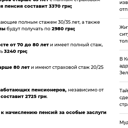
изв
 пенсия составит 3370 грн;
отп
дающие полным стажем 30/35 лет, а также
Жит
пы
будут получать по
2980 грн;
сит
тол
сте от 70 до 80 лет
и имеет полный стаж,
ть
3240 грн;
В К
адр
арше 80 лет
и имеют страховой стаж 20/25
Зел
работающих пенсионеров,
независимо от
Тай
составит 2725 грн
.
сде
стр
 к начислению пенсий за особые заслуги
Муд