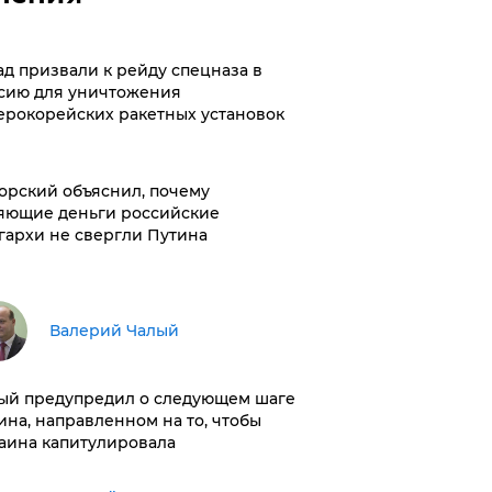
ад призвали к рейду спецназа в
сию для уничтожения
ерокорейских ракетных установок
орский объяснил, почему
яющие деньги российские
гархи не свергли Путина
Валерий Чалый
ый предупредил о следующем шаге
ина, направленном на то, чтобы
аина капитулировала