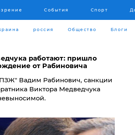
озрение
События
Спорт
Д
краина
россия
Общество
Блоги
едчука работают: пришло
рждение от Рабиновича
ОПЗЖ" Вадим Рабинович, санкции
ратника Виктора Медведчука
 невыносимой.