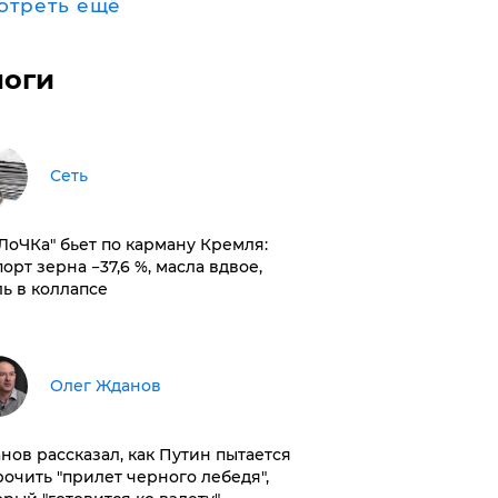
отреть ещё
логи
Сеть
оЛоЧКа" бьет по карману Кремля:
орт зерна −37,6 %, масла вдвое,
ль в коллапсе
Олег Жданов
нов рассказал, как Путин пытается
рочить "прилет черного лебедя",