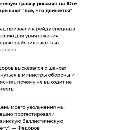
чевую трассу россиян на Юге
зрывают "все, что движется"
ад призвали к рейду спецназа
оссию для уничтожения
ерокорейских ракетных
ановок
оров высказался о шансах
нуться в министры обороны и
яснил, почему не выходит на
тесты
 день моего увольнения мы
ешно протестировали
аинскую баллистическую
ету", — Федоров