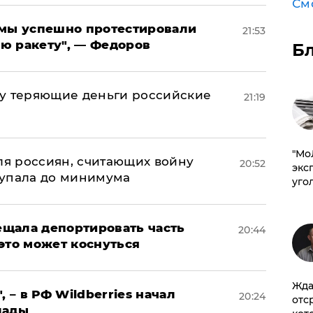
См
я мы успешно протестировали
21:53
ю ракету", — Федоров
Б
му теряющие деньги российские
21:19
а
​"М
оля россиян, считающих войну
20:52
эксп
 упала до минимума
уго
щала депортировать часть
20:44
это может коснуться
Жда
, – в РФ Wildberries начал
20:24
отс
лады