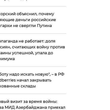
орский объяснил, почему
яющие деньги российские
гархи не свергли Путина
опаганда не работает: доля
сиян, считающих войну против
аины успешной, упала до
нимума
боту надо искать новую", – в РФ
dberries начал закрывать
кованные склады
вый визит за время войны:
ва МИД Азербайджана приехал