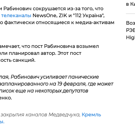
в К
и Рабинович сокрушается из-за того, что
я
телеканалы
NewsOne, ZIK и "112 Україна",
но фактически относящиеся к медиа-активам
Воз
РЭБ
Hig
мечает, что пост Рабиновича возымел
и планировал автор. Этот пост
ость санкций.
елая, Рабинович усиливает панические
запланированного на 19 февраля, где может
исок еще на некоторых депутатов
енко.
е закрытия каналов Медведчука,
Кремль
ы.