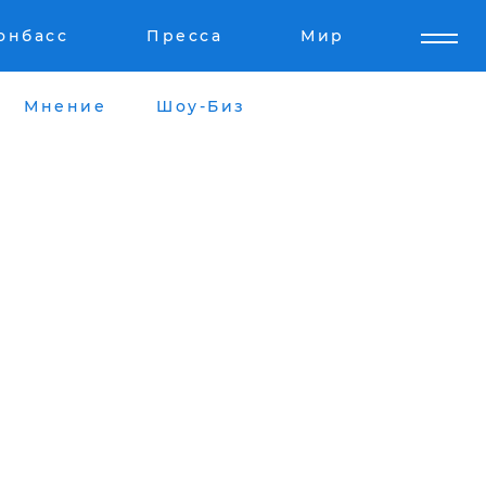
онбасс
Пресса
Мир
Мнение
Шоу-Биз