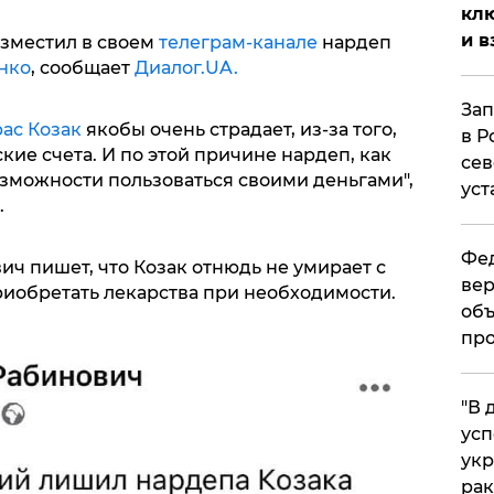
клю
и в
зместил в своем
телеграм-канале
нардеп
нко
, сообщает
Диалог.UA.
Зап
рас Козак
якобы очень страдает, из-за того,
в Р
кие счета. И по этой причине нардеп, как
сев
озможности пользоваться своими деньгами",
уст
.
Фед
ич пишет, что Козак отнюдь не умирает с
вер
риобретать лекарства при необходимости.
объ
про
​"В
усп
укр
рак