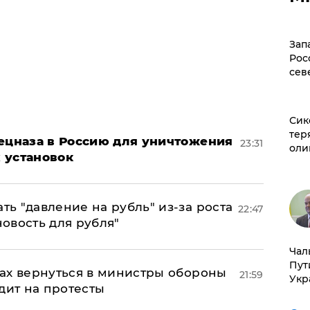
Зап
Рос
сев
Сик
тер
пецназа в Россию для уничтожения
23:31
оли
 установок
ь "давление на рубль" из-за роста
22:47
новость для рубля"
Чал
Пут
ах вернуться в министры обороны
21:59
Укр
дит на протесты