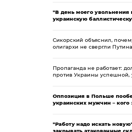
​"В день моего увольнени
украинскую баллистическу
Сикорский объяснил, поче
олигархи не свергли Путин
​Пропаганда не работает: д
против Украины успешной,
Оппозиция в Польше пообе
украинских мужчин – кого 
"Работу надо искать новую"
закрывать атакованные ск