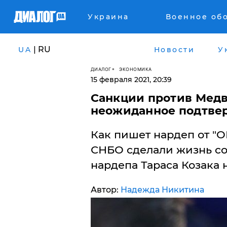
Украина
Военное об
| RU
UA
Новости
У
ДИАЛОГ
ЭКОНОМИКА
15 февраля 2021, 20:39
Санкции против Медв
неожиданное подтве
Как пишет нардеп от "
СНБО сделали жизнь со
нардепа Тараса Козака
Автор:
Надежда Никитина