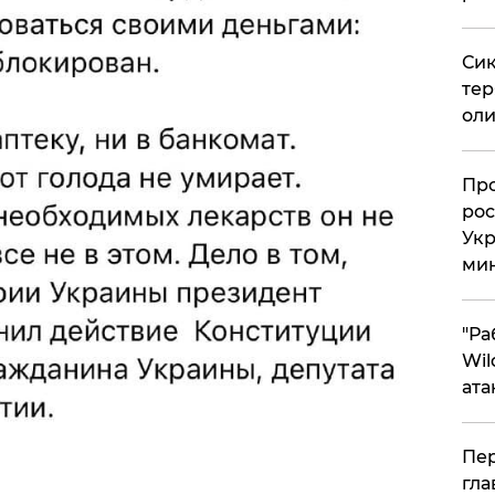
Сик
тер
оли
​Пр
рос
Укр
ми
"Ра
Wil
ата
Пер
гла