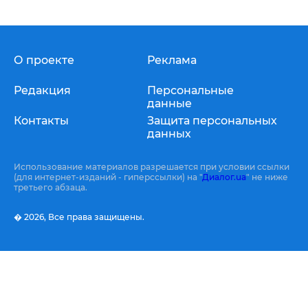
О проекте
Реклама
Редакция
Персональные
данные
Контакты
Защита персональных
данных
Использование материалов разрешается при условии ссылки
(для интернет-изданий - гиперссылки) на "
Диалог.ua
" не ниже
третьего абзаца.
� 2026,
Все права защищены.