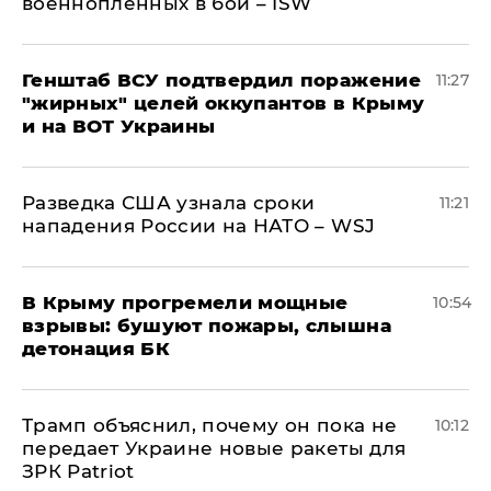
военнопленных в бои – ISW
Генштаб ВСУ подтвердил поражение
11:27
"жирных" целей оккупантов в Крыму
и на ВОТ Украины
Разведка США узнала сроки
11:21
нападения России на НАТО – WSJ
В Крыму прогремели мощные
10:54
взрывы: бушуют пожары, слышна
детонация БК
Трамп объяснил, почему он пока не
10:12
передает Украине новые ракеты для
ЗРК Patriot