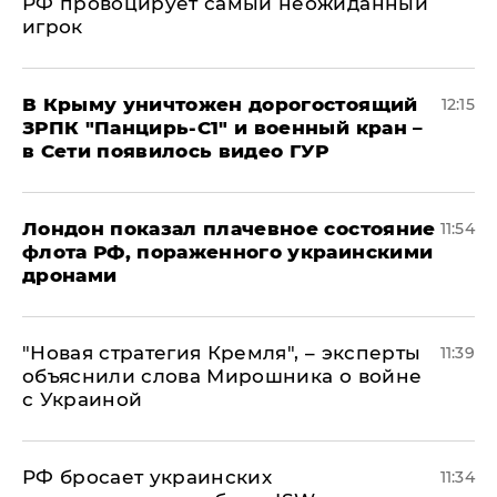
РФ провоцирует самый неожиданный
игрок
В Крыму уничтожен дорогостоящий
12:15
ЗРПК "Панцирь-С1" и военный кран –
в Сети появилось видео ГУР
Лондон показал плачевное состояние
11:54
флота РФ, пораженного украинскими
дронами
"Новая стратегия Кремля", – эксперты
11:39
объяснили слова Мирошника о войне
с Украиной
РФ бросает украинских
11:34